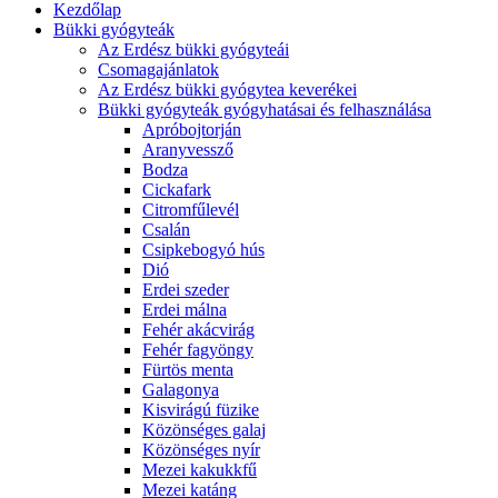
Kezdőlap
Bükki gyógyteák
Az Erdész bükki gyógyteái
Csomagajánlatok
Az Erdész bükki gyógytea keverékei
Bükki gyógyteák gyógyhatásai és felhasználása
Apróbojtorján
Aranyvessző
Bodza
Cickafark
Citromfűlevél
Csalán
Csipkebogyó hús
Dió
Erdei szeder
Erdei málna
Fehér akácvirág
Fehér fagyöngy
Fürtös menta
Galagonya
Kisvirágú füzike
Közönséges galaj
Közönséges nyír
Mezei kakukkfű
Mezei katáng