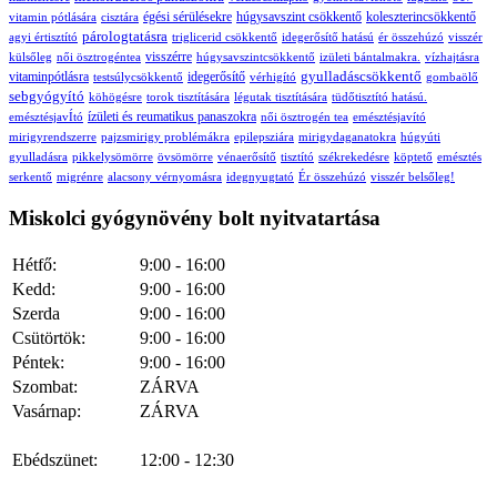
égési sérülésekre
húgysavszint csökkentő
koleszterincsökkentő
vitamin pótlására
cisztára
párologtatásra
agyi értisztító
triglicerid csökkentő
idegerősítő hatású
ér összehúzó
visszér
visszérre
külsőleg
női ösztrogéntea
húgysavszintcsökkentő
izületi bántalmakra.
vízhajtásra
gyulladáscsökkentő
vitaminpótlásra
idegerősítő
testsúlycsökkentő
vérhigító
gombaölő
sebgyógyító
köhögésre
torok tisztítására
légutak tisztítására
tüdőtisztító hatású.
ízületi és reumatikus panaszokra
emésztésjavÍtó
női ösztrogén tea
emésztésjavító
mirigyrendszerre
pajzsmirigy problémákra
epilepsziára
mirigydaganatokra
húgyúti
gyulladásra
pikkelysömörre
övsömörre
vénaerősítő
tisztító
székrekedésre
köptető
emésztés
serkentő
migrénre
alacsony vérnyomásra
idegnyugtató
Ér összehúzó
visszér belsőleg!
Miskolci gyógynövény bolt nyitvatartása
Hétfő:
9:00 - 16:00
Kedd:
9:00 - 16:00
Szerda
9:00 - 16:00
Csütörtök:
9:00 - 16:00
Péntek:
9:00 - 16:00
Szombat:
ZÁRVA
Vasárnap:
ZÁRVA
Ebédszünet:
12:00 - 12:30