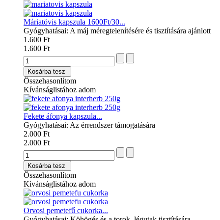
Máriatövis kapszula 1600Ft/30...
Gyógyhatásai: A máj méregtelenítésére és tisztítására ajánlott
1.600 Ft
1.600 Ft
Kosárba tesz
Összehasonlítom
Kívánságlistához adom
Fekete áfonya kapszula...
Gyógyhatásai: Az érrendszer támogatására
2.000 Ft
2.000 Ft
Kosárba tesz
Összehasonlítom
Kívánságlistához adom
Orvosi pemetefű cukorka...
Gyógyhatásai: Köhögés és a torok, légutak tisztítására