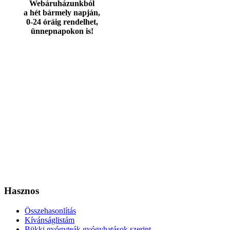
Webáruházunkból
a hét bármely napján,
0-24 óráig rendelhet,
ünnepnapokon is!
Hasznos
Összehasonlítás
Kívánságlistám
Bükki gyógyteák gyógyhatások szerint