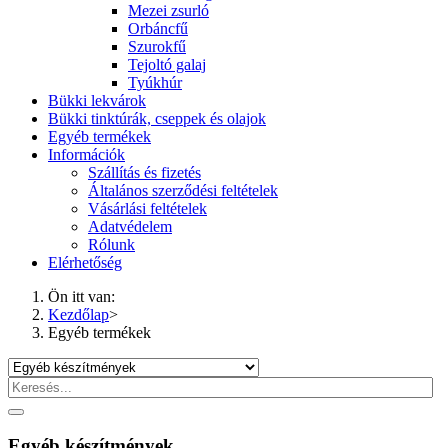
Mezei zsurló
Orbáncfű
Szurokfű
Tejoltó galaj
Tyúkhúr
Bükki lekvárok
Bükki tinktúrák, cseppek és olajok
Egyéb termékek
Információk
Szállítás és fizetés
Általános szerződési feltételek
Vásárlási feltételek
Adatvédelem
Rólunk
Elérhetőség
Ön itt van:
Kezdőlap
>
Egyéb termékek
Egyéb készítmények