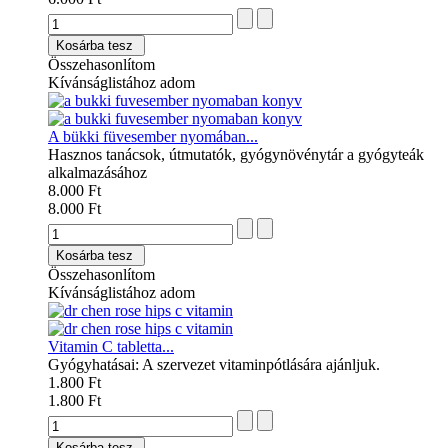
Kosárba tesz
Összehasonlítom
Kívánságlistához adom
A bükki füvesember nyomában...
Hasznos tanácsok, útmutatók, gyógynövénytár a gyógyteák
alkalmazásához
8.000 Ft
8.000 Ft
Kosárba tesz
Összehasonlítom
Kívánságlistához adom
Vitamin C tabletta...
Gyógyhatásai: A szervezet vitaminpótlására ajánljuk.
1.800 Ft
1.800 Ft
Kosárba tesz