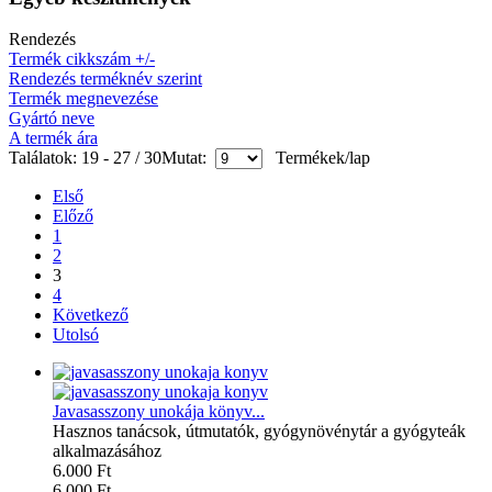
Rendezés
Termék cikkszám +/-
Rendezés terméknév szerint
Termék megnevezése
Gyártó neve
A termék ára
Találatok: 19 - 27 / 30
Mutat:
Termékek/lap
Első
Előző
1
2
3
4
Következő
Utolsó
Javasasszony unokája könyv...
Hasznos tanácsok, útmutatók, gyógynövénytár a gyógyteák
alkalmazásához
6.000 Ft
6.000 Ft