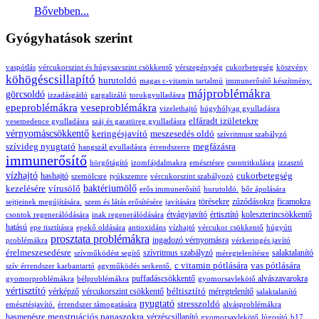
Bővebben...
Gyógyhatások szerint
vaspótlás
vércukorszint és húgysavszint csökkentő
vérszegénység
cukorbetegség
köszvény
köhögéscsillapító
hurutoldó
magas c-vitamin tartalmú
immunerősítő készítmény.
májproblémákra
görcsoldó
izzadásgátló
gargalizáló
torokgyulladásra
epeproblémákra
veseproblémákra
vizelethajtó
húgyhólyag gyulladásra
elfáradt izületekre
vesemedence gyulladásra
száj és garatüreg gyulladásra
vérnyomáscsökkentő
keringésjavító
meszesedés oldó
szívritmust szabályzó
szívideg nyugtató
megfázásra
hangszál gyulladásra
érrendszerre
immunerősítő
hörgőtágító
izomfájdalmakra
emésztésre
csontritkulásra
izzasztó
vízhajtó
cukorbetegség
hashajtó
szemölcsre
tyúkszemre
vércukorszint szabályozó
kezelésére
vírusölő
baktériumölő
erős immunerősítő
hurutoldó.
bőr ápolására
törésekre
zúzódásokra
ficamokra
sejtjeinek megújítására.
szem és látás erősítésére
javítására
étvágyjavító
értisztító
koleszterincsökkentő
csontok regenerálódására
inak regenerálódására
hatású
epe tisztításra
epekő oldására
antioxidáns
vízhajtó
vércukor csökkentő
húgyúti
prosztata problémákra
ingadozó vérnyomásra
problémákra
vérkeringés javító
érelmeszesedésre
szívritmus szabályzó
salaktalanító
szívműködést segítő
méregtelenítésre
c vitamin pótlására
vas pótlására
szív érrendszer karbantartó
agyműködés serkentő.
puffadáscsökkentő
alvászavarokra
gyomorproblémákra
bélproblémákra
gyomorsavlekötő
vértisztító
béltisztító
vérképző
vércukorszint csökkentő
méregtelenítő
salaktalanító
nyugtató
stresszoldó
emésztésjavító.
érrendszer támogatására
alvásproblémákra
menstruációs panaszokra
hasmenésre
vérzéscsillapító
gyomorsavlekötő
lúgosító
b17