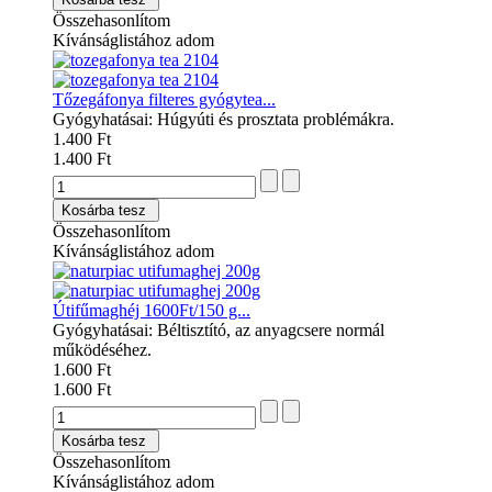
Összehasonlítom
Kívánságlistához adom
Tőzegáfonya filteres gyógytea...
Gyógyhatásai: Húgyúti és prosztata problémákra.
1.400 Ft
1.400 Ft
Kosárba tesz
Összehasonlítom
Kívánságlistához adom
Útifűmaghéj 1600Ft/150 g...
Gyógyhatásai: Béltisztító, az anyagcsere normál
működéséhez.
1.600 Ft
1.600 Ft
Kosárba tesz
Összehasonlítom
Kívánságlistához adom