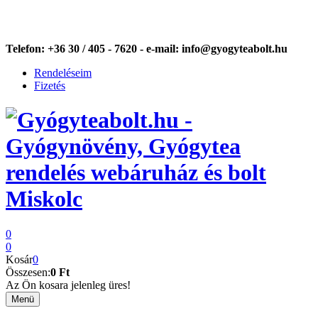
Telefon:
+36 30 / 405 - 7620 -
e-mail:
info@gyogyteabolt.hu
Rendeléseim
Fizetés
0
0
Kosár
0
Összesen:
0 Ft
Az Ön kosara jelenleg üres!
Menü