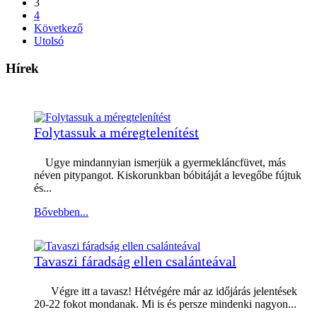
3
4
Következő
Utolsó
Hírek
Folytassuk a méregtelenítést
Ugye mindannyian ismerjük a gyermekláncfüvet, más
néven pitypangot. Kiskorunkban bóbitáját a levegőbe fújtuk
és...
Bővebben...
Tavaszi fáradság ellen csalánteával
Végre itt a tavasz! Hétvégére már az időjárás jelentések
20-22 fokot mondanak. Mi is és persze mindenki nagyon...