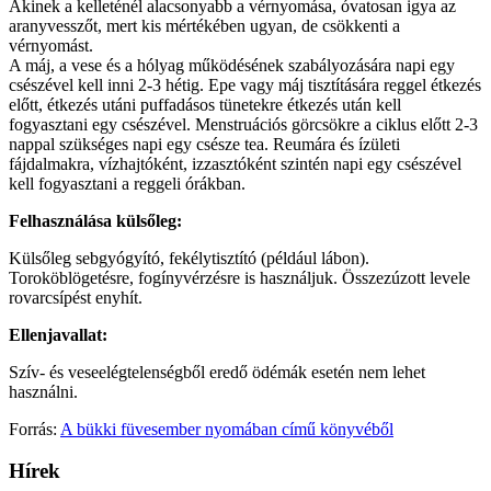
Akinek a kelleténél alacsonyabb a vérnyomása, óvatosan igya az
aranyvesszőt, mert kis mértékében ugyan, de csökkenti a
vérnyomást.
A máj, a vese és a hólyag működésének szabályozására napi egy
csészével kell inni 2-3 hétig. Epe vagy máj tisztítására reggel étkezés
előtt, étkezés utáni puffadásos tünetekre étkezés után kell
fogyasztani egy csészével. Menstruációs görcsökre a ciklus előtt 2-3
nappal szükséges napi egy csésze tea. Reumára és ízületi
fájdalmakra, vízhajtóként, izzasztóként szintén napi egy csészével
kell fogyasztani a reggeli órákban.
Felhasználása külsőleg:
Külsőleg sebgyógyító, fekélytisztító (például lábon).
Toroköblögetésre, fogínyvérzésre is használjuk. Összezúzott levele
rovarcsípést enyhít.
Ellenjavallat:
Szív- és veseelégtelenségből eredő ödémák esetén nem lehet
használni.
Forrás:
A bükki füvesember nyomában című könyvéből
Hírek