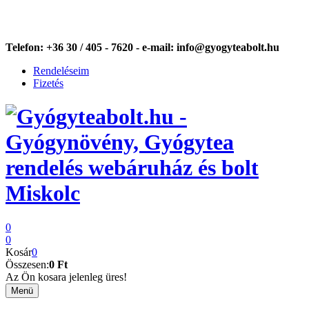
Telefon:
+36 30 / 405 - 7620 -
e-mail:
info@gyogyteabolt.hu
Rendeléseim
Fizetés
0
0
Kosár
0
Összesen:
0 Ft
Az Ön kosara jelenleg üres!
Menü