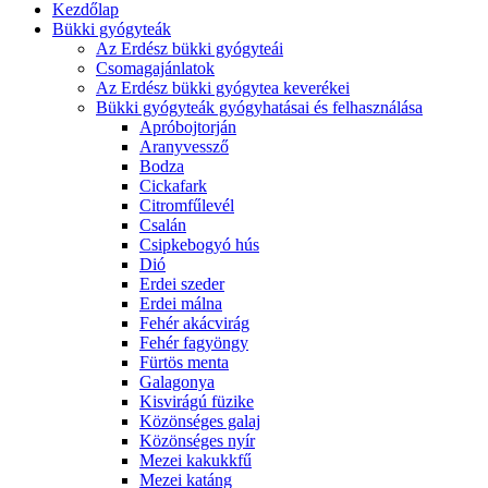
Kezdőlap
Bükki gyógyteák
Az Erdész bükki gyógyteái
Csomagajánlatok
Az Erdész bükki gyógytea keverékei
Bükki gyógyteák gyógyhatásai és felhasználása
Apróbojtorján
Aranyvessző
Bodza
Cickafark
Citromfűlevél
Csalán
Csipkebogyó hús
Dió
Erdei szeder
Erdei málna
Fehér akácvirág
Fehér fagyöngy
Fürtös menta
Galagonya
Kisvirágú füzike
Közönséges galaj
Közönséges nyír
Mezei kakukkfű
Mezei katáng