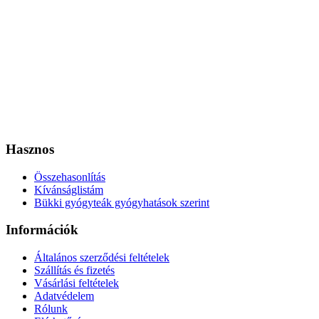
Hasznos
Összehasonlítás
Kívánságlistám
Bükki gyógyteák gyógyhatások szerint
Információk
Általános szerződési feltételek
Szállítás és fizetés
Vásárlási feltételek
Adatvédelem
Rólunk