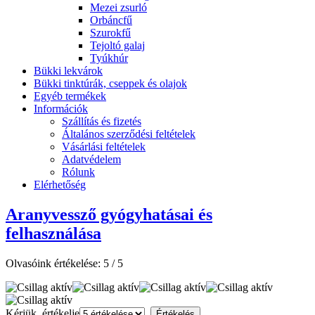
Mezei zsurló
Orbáncfű
Szurokfű
Tejoltó galaj
Tyúkhúr
Bükki lekvárok
Bükki tinktúrák, cseppek és olajok
Egyéb termékek
Információk
Szállítás és fizetés
Általános szerződési feltételek
Vásárlási feltételek
Adatvédelem
Rólunk
Elérhetőség
Aranyvessző gyógyhatásai és
felhasználása
Olvasóink értékelése:
5
/
5
Kérjük, értékelje