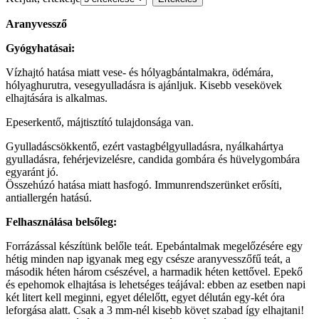
Aranyvessző
Gyógyhatásai:
Vízhajtó hatása miatt vese- és hólyagbántalmakra, ödémára,
hólyaghurutra, vesegyulladásra is ajánljuk. Kisebb vesekövek
elhajtására is alkalmas.
Epeserkentő, májtisztító tulajdonsága van.
Gyulladáscsökkentő, ezért vastagbélgyulladásra, nyálkahártya
gyulladásra, fehérjevizelésre, candida gombára és hüvelygombára
egyaránt jó.
Összehúzó hatása miatt hasfogó. Immunrendszerünket erősíti,
antiallergén hatású.
Felhasználása belsőleg:
Forrázással készítünk belőle teát. Epebántalmak megelőzésére egy
hétig minden nap igyanak meg egy csésze aranyvesszőfű teát, a
második héten három csészével, a harmadik héten kettővel. Epekő
és epehomok elhajtása is lehetséges teájával: ebben az esetben napi
két litert kell meginni, egyet délelőtt, egyet délután egy-két óra
leforgása alatt. Csak a 3 mm-nél kisebb követ szabad így elhajtani!