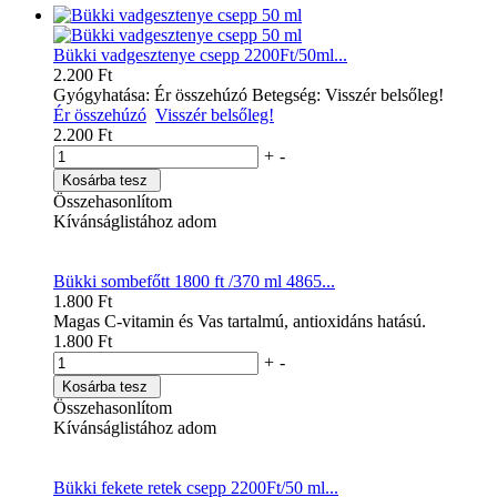
Bükki vadgesztenye csepp 2200Ft/50ml...
2.200 Ft
Gyógyhatása: Ér összehúzó Betegség: Visszér belsőleg!
Ér összehúzó
Visszér belsőleg!
2.200 Ft
+
-
Kosárba tesz
Összehasonlítom
Kívánságlistához adom
Bükki sombefőtt 1800 ft /370 ml 4865...
1.800 Ft
Magas C-vitamin és Vas tartalmú, antioxidáns hatású.
1.800 Ft
+
-
Kosárba tesz
Összehasonlítom
Kívánságlistához adom
Bükki fekete retek csepp 2200Ft/50 ml...