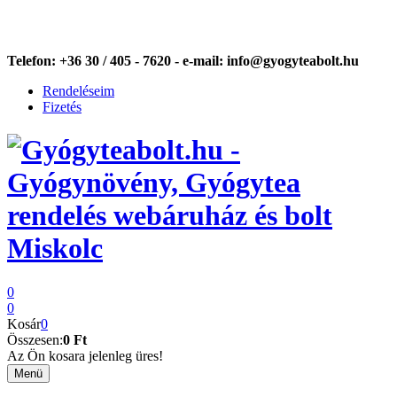
Telefon:
+36 30 / 405 - 7620 -
e-mail:
info@gyogyteabolt.hu
Rendeléseim
Fizetés
0
0
Kosár
0
Összesen:
0 Ft
Az Ön kosara jelenleg üres!
Menü