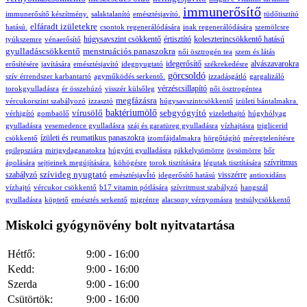
immunerősítő
immunerősítő készítmény.
salaktalanító
emésztésjavító.
tüdőtisztító
elfáradt izületekre
hatású.
csontok regenerálódására
inak regenerálódására
szemölcsre
húgysavszint csökkentő
értisztító
koleszterincsökkentő hatású
tyúkszemre
vénaerősítő
gyulladáscsökkentő
menstruációs panaszokra
női ösztrogén tea
szem és látás
idegerősítő
alvászavarokra
erősítésére
javítására
emésztésjavító
idegnyugtató
székrekedésre
görcsoldó
szív érrendszer karbantartó
agyműködés serkentő.
izzadásgátló
gargalizáló
vérzéscsillapító
torokgyulladásra
ér összehúzó
visszér külsőleg
női ösztrogéntea
megfázásra
vércukorszint szabályozó
izzasztó
húgysavszintcsökkentő
izületi bántalmakra.
vírusölő
baktériumölő
sebgyógyító
vérhigító
gombaölő
vizelethajtó
húgyhólyag
gyulladásra
vesemedence gyulladásra
száj és garatüreg gyulladásra
vízhajtásra
triglicerid
ízületi és reumatikus panaszokra
csökkentő
izomfájdalmakra
hörgőtágító
méregtelenítésre
epilepsziára
mirigydaganatokra
húgyúti gyulladásra
pikkelysömörre
övsömörre
bőr
szívritmus
ápolására
sejtjeinek megújítására.
köhögésre
torok tisztítására
légutak tisztítására
szívideg nyugtató
szabályzó
visszérre
emésztésjavÍtó
idegerősítő hatású
antioxidáns
vízhajtó
vércukor csökkentő
b17 vitamin pótlására
szívritmust szabályzó
hangszál
gyulladásra
köptető
emésztés serkentő
migrénre
alacsony vérnyomásra
testsúlycsökkentő
Miskolci gyógynövény bolt nyitvatartása
Hétfő:
9:00 - 16:00
Kedd:
9:00 - 16:00
Szerda
9:00 - 16:00
Csütörtök:
9:00 - 16:00