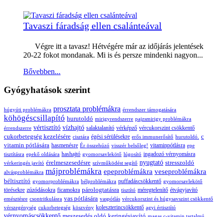
Tavaszi fáradság ellen csalánteával
Végre itt a tavasz! Hétvégére már az időjárás jelentések
20-22 fokot mondanak. Mi is és persze mindenki nagyon...
Bővebben...
Gyógyhatások szerint
prosztata problémákra
húgyúti problémákra
érrendszer támogatására
köhögéscsillapító
hurutoldó
mirigyrendszerre
pajzsmirigy problémákra
vértisztító
vízhajtó
salaktalanító
vérképző
vércukorszint csökkentő
érrendszerre
cukorbetegség kezelésére
c
égési sérülésekre
cisztára
erős immunerősítő
hurutoldó.
vitamin pótlására
hasmenésre
vitaminpótlásra
Ér összehúzó
visszér belsőleg!
epe
hashajtó
ingadozó vérnyomásra
tisztításra
epekő oldására
gyomorsavlekötő
lúgosító
érelmeszesedésre
nyugtató
stresszoldó
vérkeringés javító
szívműködést segítő
májproblémákra
epeproblémákra
veseproblémákra
alvásproblémákra
béltisztító
puffadáscsökkentő
gyomorproblémákra
bélproblémákra
gyomorsavlekötő
párologtatásra
törésekre
zúzódásokra
ficamokra
méregtelenítő
étvágyjavító
tisztító
vas pótlására
emésztésre
csontritkulásra
vaspótlás
vércukorszint és húgysavszint csökkentő
koleszterincsökkentő
vérszegénység
cukorbetegség
köszvény
agyi értisztító
vérnyomáscsökkentő
meszesedés oldó
keringésjavító
magas c-vitamin tartalmú