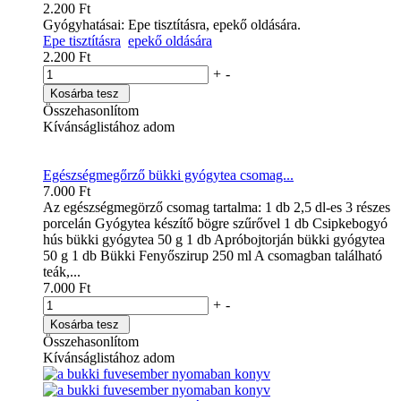
2.200 Ft
Gyógyhatásai: Epe tisztításra, epekő oldására.
Epe tisztításra
epekő oldására
2.200 Ft
+
-
Kosárba tesz
Összehasonlítom
Kívánságlistához adom
Egészségmegőrző bükki gyógytea csomag...
7.000 Ft
Az egészségmegörző csomag tartalma: 1 db 2,5 dl-es 3 részes
porcelán Gyógytea készítő bögre szűrővel 1 db Csipkebogyó
hús bükki gyógytea 50 g 1 db Apróbojtorján bükki gyógytea
50 g 1 db Bükki Fenyőszirup 250 ml A csomagban található
teák,...
7.000 Ft
+
-
Kosárba tesz
Összehasonlítom
Kívánságlistához adom