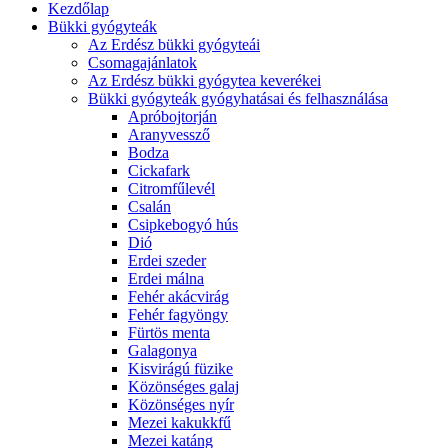
Kezdőlap
Bükki gyógyteák
Az Erdész bükki gyógyteái
Csomagajánlatok
Az Erdész bükki gyógytea keverékei
Bükki gyógyteák gyógyhatásai és felhasználása
Apróbojtorján
Aranyvessző
Bodza
Cickafark
Citromfűlevél
Csalán
Csipkebogyó hús
Dió
Erdei szeder
Erdei málna
Fehér akácvirág
Fehér fagyöngy
Fürtös menta
Galagonya
Kisvirágú füzike
Közönséges galaj
Közönséges nyír
Mezei kakukkfű
Mezei katáng