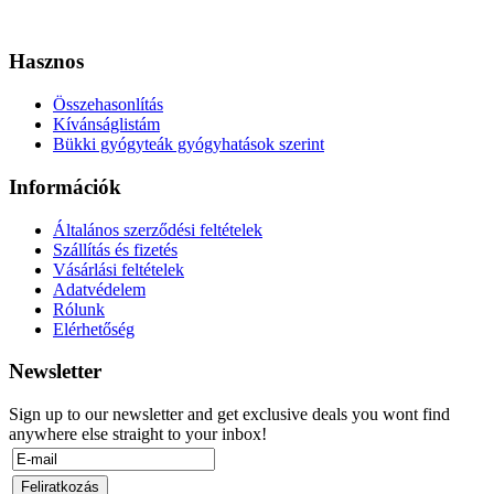
Hasznos
Összehasonlítás
Kívánságlistám
Bükki gyógyteák gyógyhatások szerint
Információk
Általános szerződési feltételek
Szállítás és fizetés
Vásárlási feltételek
Adatvédelem
Rólunk
Elérhetőség
Newsletter
Sign up to our newsletter and get exclusive deals you wont find
anywhere else straight to your inbox!