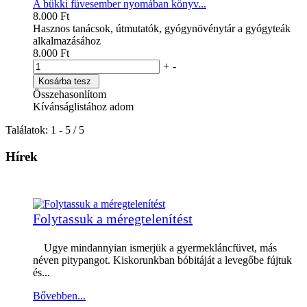
A bükki füvesember nyomában könyv...
8.000 Ft
Hasznos tanácsok, útmutatók, gyógynövénytár a gyógyteák
alkalmazásához
8.000 Ft
+
-
Kosárba tesz
Összehasonlítom
Kívánságlistához adom
Találatok: 1 - 5 / 5
Hírek
Folytassuk a méregtelenítést
Ugye mindannyian ismerjük a gyermekláncfüvet, más
néven pitypangot. Kiskorunkban bóbitáját a levegőbe fújtuk
és...
Bővebben...