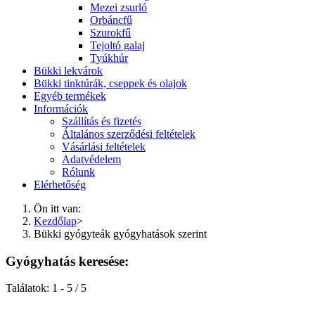
Mezei zsurló
Orbáncfű
Szurokfű
Tejoltó galaj
Tyúkhúr
Bükki lekvárok
Bükki tinktúrák, cseppek és olajok
Egyéb termékek
Információk
Szállítás és fizetés
Általános szerződési feltételek
Vásárlási feltételek
Adatvédelem
Rólunk
Elérhetőség
Ön itt van:
Kezdőlap
>
Bükki gyógyteák gyógyhatások szerint
Gyógyhatás keresése:
Találatok: 1 - 5 / 5