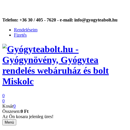
Telefon:
+36 30 / 405 - 7620 -
e-mail:
info@gyogyteabolt.hu
Rendeléseim
Fizetés
0
0
Kosár
0
Összesen:
0 Ft
Az Ön kosara jelenleg üres!
Menü