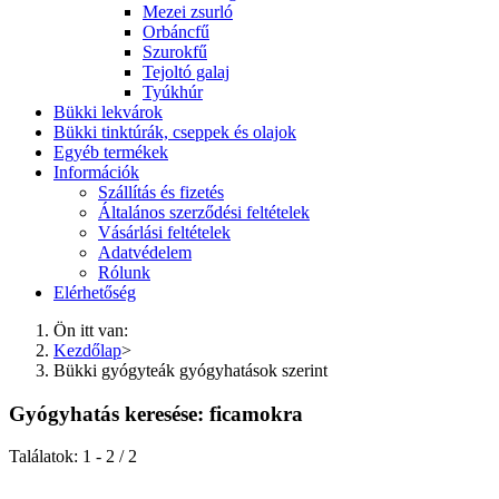
Mezei zsurló
Orbáncfű
Szurokfű
Tejoltó galaj
Tyúkhúr
Bükki lekvárok
Bükki tinktúrák, cseppek és olajok
Egyéb termékek
Információk
Szállítás és fizetés
Általános szerződési feltételek
Vásárlási feltételek
Adatvédelem
Rólunk
Elérhetőség
Ön itt van:
Kezdőlap
>
Bükki gyógyteák gyógyhatások szerint
Gyógyhatás keresése: ficamokra
Találatok: 1 - 2 / 2