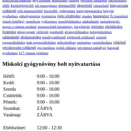
meszesedés
koleszterincsökkentő
agyi értisztító
antioxidáns
vízhajtó
vércukor csökkentő
oldó
keringésjavító
stresszoldó
idegerősítő
húgysavszint
női ösztrogéntea
vénaerősítő
csökkentő
erős immunerősítő
hurutoldó.
epilepsziára
mirigydaganatokra
húgyúti
égési sérülésekre
hasmenésre
gyulladásra
pikkelysömörre
övsömörre
cisztára
Ér összehúzó
visszér belsőleg!
szemölcsre
tyúkszemre
izomfájdalmakra
salaktalanító
emésztésjavító.
törésekre
zúzódásokra
magas c-vitamin tartalmú
immunerősítő készítmény.
hörgőtágító
ficamokra
idegnyugtató
vérhigító
gombaölő
alvásproblémákra
méregtelenítésre
salaktalanító
alvászavarokra
testsúlycsökkentő
triglicerid csökkentő
csontok
vérképző
regenerálódására
inak regenerálódására
székrekedésre
emésztésre
csontritkulásra
vércukorszint csökkentő
epe tisztításra
epekő oldására
szívritmust szabályzó
hangszál
gyulladásra
b17 vitamin pótlására
Miskolci gyógynövény bolt nyitvatartása
Hétfő:
9:00 - 16:00
Kedd:
9:00 - 16:00
Szerda
9:00 - 16:00
Csütörtök:
9:00 - 16:00
Péntek:
9:00 - 16:00
Szombat:
ZÁRVA
Vasárnap:
ZÁRVA
Ebédszünet:
12:00 - 12:30