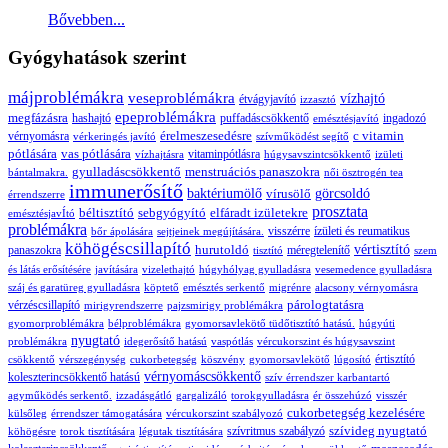
Bővebben...
Gyógyhatások szerint
májproblémákra
veseproblémákra
vízhajtó
étvágyjavító
izzasztó
epeproblémákra
megfázásra
hashajtó
puffadáscsökkentő
ingadozó
emésztésjavító
érelmeszesedésre
c vitamin
vérnyomásra
vérkeringés javító
szívműködést segítő
pótlására
vas pótlására
vitaminpótlásra
vízhajtásra
húgysavszintcsökkentő
izületi
gyulladáscsökkentő
menstruációs panaszokra
bántalmakra.
női ösztrogén tea
immunerősítő
baktériumölő
vírusölő
görcsoldó
érrendszerre
prosztata
béltisztító
sebgyógyító
elfáradt izületekre
emésztésjavÍtó
problémákra
visszérre
ízületi és reumatikus
bőr ápolására
sejtjeinek megújítására.
köhögéscsillapító
hurutoldó
vértisztító
panaszokra
méregtelenítő
tisztító
szem
és látás erősítésére
javítására
vizelethajtó
húgyhólyag gyulladásra
vesemedence gyulladásra
száj és garatüreg gyulladásra
köptető
emésztés serkentő
migrénre
alacsony vérnyomásra
párologtatásra
vérzéscsillapító
mirigyrendszerre
pajzsmirigy problémákra
gyomorproblémákra
bélproblémákra
gyomorsavlekötő
tüdőtisztító hatású.
húgyúti
nyugtató
problémákra
idegerősítő hatású
vaspótlás
vércukorszint és húgysavszint
értisztító
csökkentő
vérszegénység
cukorbetegség
köszvény
gyomorsavlekötő
lúgosító
vérnyomáscsökkentő
koleszterincsökkentő hatású
szív érrendszer karbantartó
agyműködés serkentő.
izzadásgátló
gargalizáló
torokgyulladásra
ér összehúzó
visszér
cukorbetegség kezelésére
külsőleg
érrendszer támogatására
vércukorszint szabályozó
szívideg nyugtató
szívritmus szabályzó
köhögésre
torok tisztítására
légutak tisztítására