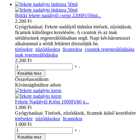
Bükki fekete nadálytő csepp 2200Ft/50ml...
2.200 Ft
Gyógyhatásai: Fekete nadálytő tinktúra törések, zúzódások,
ficamok külsőleges kezelésére. A csontok és az inak
sérüléseinek regenerálódásában segít. Napi két-háromszori
alkalommal a sérült felületet dörzsöljük be.
törésekre
zúzódásokra
ficamokra
csontok regenerálódására
inak regenerálódására
2.200 Ft
+
-
Kosárba tesz
Összehasonlítom
Kívánságlistához adom
Fekete Nadálytő Krém 1000Ft/60 g...
1.000 Ft
Gyógyhatásai: Törések, zúzódások, ficamok külső kezelésére
törésekre
zúzódásokra
ficamokra
1.000 Ft
+
-
Kosárba tesz