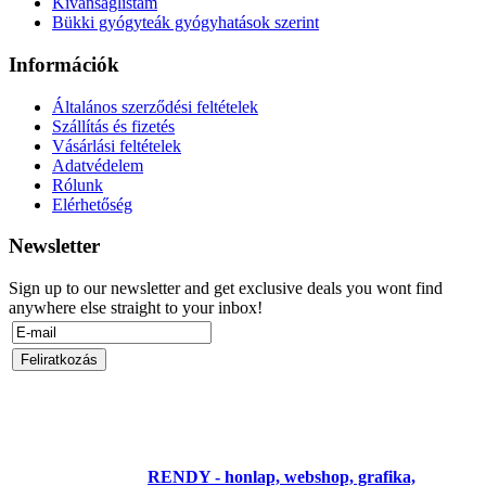
Kívánságlistám
Bükki gyógyteák gyógyhatások szerint
Információk
Általános szerződési feltételek
Szállítás és fizetés
Vásárlási feltételek
Adatvédelem
Rólunk
Elérhetőség
Newsletter
Sign up to our newsletter and get exclusive deals you wont find
anywhere else straight to your inbox!
Copyright © 2016 Gyógyteabolt.hu - Gyógynövény, Gyógytea
rendelés webáruház és bolt Miskolc. Minden jog fenntartva.
Az oldalt készítette:
RENDY - honlap, webshop, grafika,