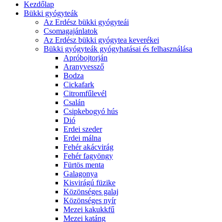
Kezdőlap
Bükki gyógyteák
Az Erdész bükki gyógyteái
Csomagajánlatok
Az Erdész bükki gyógytea keverékei
Bükki gyógyteák gyógyhatásai és felhasználása
Apróbojtorján
Aranyvessző
Bodza
Cickafark
Citromfűlevél
Csalán
Csipkebogyó hús
Dió
Erdei szeder
Erdei málna
Fehér akácvirág
Fehér fagyöngy
Fürtös menta
Galagonya
Kisvirágú füzike
Közönséges galaj
Közönséges nyír
Mezei kakukkfű
Mezei katáng