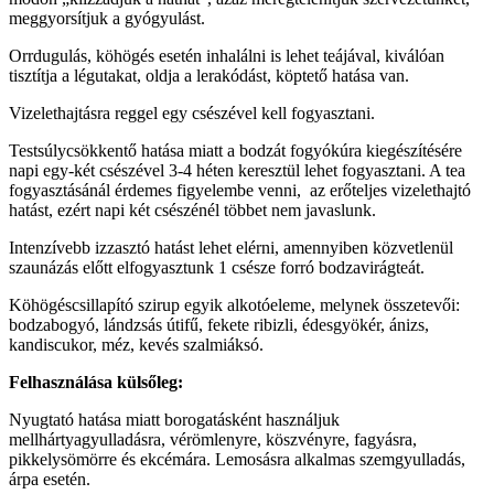
meggyorsítjuk a gyógyulást.
Orrdugulás, köhögés esetén inhalálni is lehet teájával, kiválóan
tisztítja a légutakat, oldja a lerakódást, köptető hatása van.
Vizelethajtásra reggel egy csészével kell fogyasztani.
Testsúlycsökkentő hatása miatt a bodzát fogyókúra kiegészítésére
napi egy-két csészével 3-4 héten keresztül lehet fogyasztani. A tea
fogyasztásánál érdemes figyelembe venni, az erőteljes vizelethajtó
hatást, ezért napi két csészénél többet nem javaslunk.
Intenzívebb izzasztó hatást lehet elérni, amennyiben közvetlenül
szaunázás előtt elfogyasztunk 1 csésze forró bodzavirágteát.
Köhögéscsillapító szirup egyik alkotóeleme, melynek összetevői:
bodzabogyó, lándzsás útifű, fekete ribizli, édesgyökér, ánizs,
kandiscukor, méz, kevés szalmiáksó.
Felhasználása külsőleg:
Nyugtató hatása miatt borogatásként használjuk
mellhártyagyulladásra, vérömlenyre, köszvényre, fagyásra,
pikkelysömörre és ekcémára. Lemosásra alkalmas szemgyulladás,
árpa esetén.