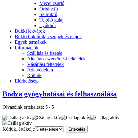
Mezei zsurló
Orbáncfű
Szurokfű
Tejoltó galaj
Tyúkhúr
Bükki lekvárok
Bükki tinktúrák, cseppek és olajok
Egyéb termékek
Információk
Szállítás és fizetés
Általános szerződési feltételek
Vásárlási feltételek
Adatvédelem
Rólunk
Elérhetőség
Bodza gyógyhatásai és felhasználása
Olvasóink értékelése:
5
/
5
Kérjük, értékelje