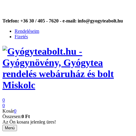
Telefon:
+36 30 / 405 - 7620 -
e-mail:
info@gyogyteabolt.hu
Rendeléseim
Fizetés
0
0
Kosár
0
Összesen:
0 Ft
Az Ön kosara jelenleg üres!
Menü