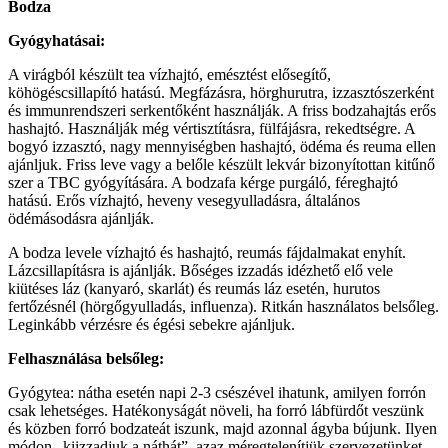
Bodza
Gyógyhatásai:
A virágból készült tea vízhajtó, emésztést elősegítő,
köhögéscsillapító hatású. Megfázásra, hörghurutra, izzasztószerként
és immunrendszeri serkentőként használják. A friss bodzahajtás erős
hashajtó. Használják még vértisztításra, fülfájásra, rekedtségre. A
bogyó izzasztó, nagy mennyiségben hashajtó, ödéma és reuma ellen
ajánljuk. Friss leve vagy a belőle készült lekvár bizonyítottan kitűnő
szer a TBC gyógyítására. A bodzafa kérge purgáló, féreghajtó
hatású. Erős vízhajtó, heveny vesegyulladásra, általános
ödémásodásra ajánlják.
A bodza levele vízhajtó és hashajtó, reumás fájdalmakat enyhít.
Lázcsillapításra is ajánlják. Bőséges izzadás idézhető elő vele
kiütéses láz (kanyaró, skarlát) és reumás láz esetén, hurutos
fertőzésnél (hörgőgyulladás, influenza). Ritkán használatos belsőleg.
Leginkább vérzésre és égési sebekre ajánljuk.
Felhasználása belsőleg:
Gyógytea: nátha esetén napi 2-3 csészével ihatunk, amilyen forrón
csak lehetséges. Hatékonyságát növeli, ha forró lábfürdőt veszünk
és közben forró bodzateát iszunk, majd azonnal ágyba bújunk. Ilyen
módon „kiizzadjuk a náthát”, azaz méregtelenítjük szervezetünket,