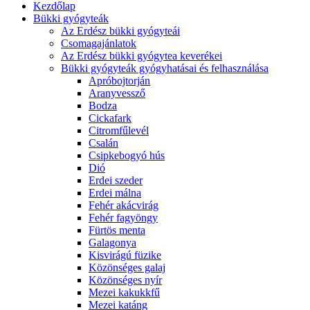
Kezdőlap
Bükki gyógyteák
Az Erdész bükki gyógyteái
Csomagajánlatok
Az Erdész bükki gyógytea keverékei
Bükki gyógyteák gyógyhatásai és felhasználása
Apróbojtorján
Aranyvessző
Bodza
Cickafark
Citromfűlevél
Csalán
Csipkebogyó hús
Dió
Erdei szeder
Erdei málna
Fehér akácvirág
Fehér fagyöngy
Fürtös menta
Galagonya
Kisvirágú füzike
Közönséges galaj
Közönséges nyír
Mezei kakukkfű
Mezei katáng