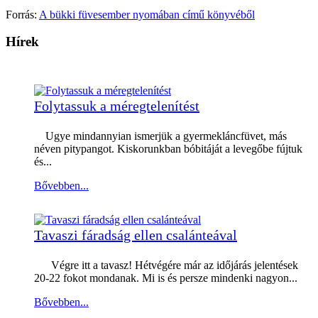
Forrás:
A bükki füvesember nyomában című könyvéből
Hírek
Folytassuk a méregtelenítést
Ugye mindannyian ismerjük a gyermekláncfüvet, más
néven pitypangot. Kiskorunkban bóbitáját a levegőbe fújtuk
és...
Bővebben...
Tavaszi fáradság ellen csalánteával
Végre itt a tavasz! Hétvégére már az időjárás jelentések
20-22 fokot mondanak. Mi is és persze mindenki nagyon...
Bővebben...