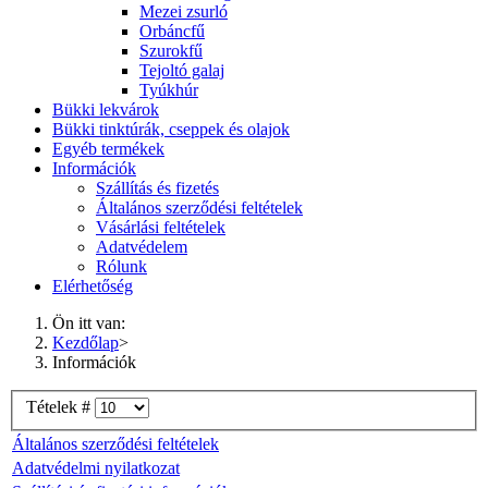
Mezei zsurló
Orbáncfű
Szurokfű
Tejoltó galaj
Tyúkhúr
Bükki lekvárok
Bükki tinktúrák, cseppek és olajok
Egyéb termékek
Információk
Szállítás és fizetés
Általános szerződési feltételek
Vásárlási feltételek
Adatvédelem
Rólunk
Elérhetőség
Ön itt van:
Kezdőlap
>
Információk
Tételek #
Általános szerződési feltételek
Adatvédelmi nyilatkozat