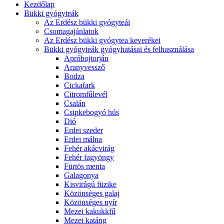
Kezdőlap
Bükki gyógyteák
Az Erdész bükki gyógyteái
Csomagajánlatok
Az Erdész bükki gyógytea keverékei
Bükki gyógyteák gyógyhatásai és felhasználása
Apróbojtorján
Aranyvessző
Bodza
Cickafark
Citromfűlevél
Csalán
Csipkebogyó hús
Dió
Erdei szeder
Erdei málna
Fehér akácvirág
Fehér fagyöngy
Fürtös menta
Galagonya
Kisvirágú füzike
Közönséges galaj
Közönséges nyír
Mezei kakukkfű
Mezei katáng