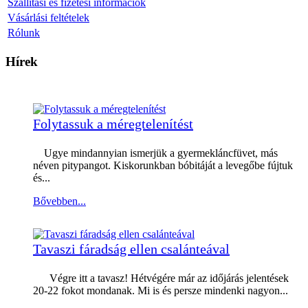
Szállítási és fizetési információk
Vásárlási feltételek
Rólunk
Hírek
Folytassuk a méregtelenítést
Ugye mindannyian ismerjük a gyermekláncfüvet, más
néven pitypangot. Kiskorunkban bóbitáját a levegőbe fújtuk
és...
Bővebben...
Tavaszi fáradság ellen csalánteával
Végre itt a tavasz! Hétvégére már az időjárás jelentések
20-22 fokot mondanak. Mi is és persze mindenki nagyon...