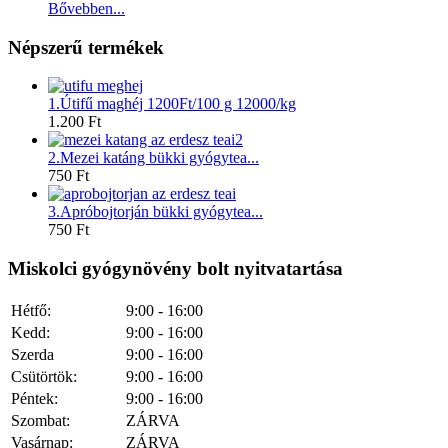
Bővebben...
Népszerű termékek
1.
Útifű maghéj 1200Ft/100 g 12000/kg
1.200 Ft
2.
Mezei katáng bükki gyógytea...
750 Ft
3.
Apróbojtorján bükki gyógytea...
750 Ft
Miskolci gyógynövény bolt nyitvatartása
Hétfő:
9:00 - 16:00
Kedd:
9:00 - 16:00
Szerda
9:00 - 16:00
Csütörtök:
9:00 - 16:00
Péntek:
9:00 - 16:00
Szombat:
ZÁRVA
Vasárnap:
ZÁRVA