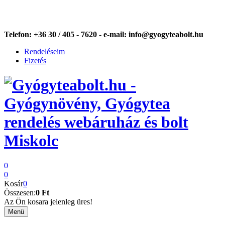
Telefon:
+36 30 / 405 - 7620 -
e-mail:
info@gyogyteabolt.hu
Rendeléseim
Fizetés
0
0
Kosár
0
Összesen:
0 Ft
Az Ön kosara jelenleg üres!
Menü