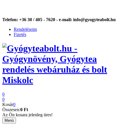
Telefon:
+36 30 / 405 - 7620 -
e-mail:
info@gyogyteabolt.hu
Rendeléseim
Fizetés
0
0
Kosár
0
Összesen:
0 Ft
Az Ön kosara jelenleg üres!
Menü