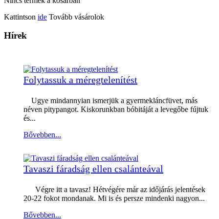
Nincs termék a kosárban
Kattintson
ide
Tovább vásárolok
Hírek
Folytassuk a méregtelenítést
Ugye mindannyian ismerjük a gyermekláncfüvet, más
néven pitypangot. Kiskorunkban bóbitáját a levegőbe fújtuk
és...
Bővebben...
Tavaszi fáradság ellen csalánteával
Végre itt a tavasz! Hétvégére már az időjárás jelentések
20-22 fokot mondanak. Mi is és persze mindenki nagyon...
Bővebben...