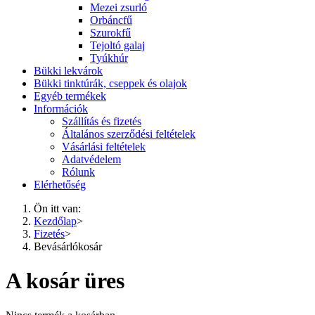
Mezei zsurló
Orbáncfű
Szurokfű
Tejoltó galaj
Tyúkhúr
Bükki lekvárok
Bükki tinktúrák, cseppek és olajok
Egyéb termékek
Információk
Szállítás és fizetés
Általános szerződési feltételek
Vásárlási feltételek
Adatvédelem
Rólunk
Elérhetőség
Ön itt van:
Kezdőlap
>
Fizetés
>
Bevásárlókosár
A kosár üres