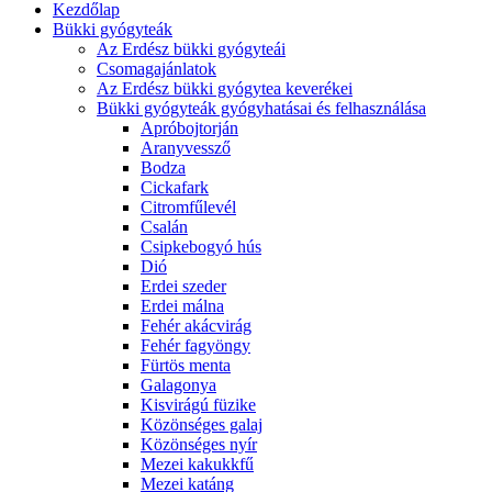
Kezdőlap
Bükki gyógyteák
Az Erdész bükki gyógyteái
Csomagajánlatok
Az Erdész bükki gyógytea keverékei
Bükki gyógyteák gyógyhatásai és felhasználása
Apróbojtorján
Aranyvessző
Bodza
Cickafark
Citromfűlevél
Csalán
Csipkebogyó hús
Dió
Erdei szeder
Erdei málna
Fehér akácvirág
Fehér fagyöngy
Fürtös menta
Galagonya
Kisvirágú füzike
Közönséges galaj
Közönséges nyír
Mezei kakukkfű
Mezei katáng