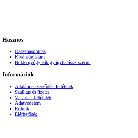
Hasznos
Összehasonlítás
Kívánságlistám
Bükki gyógyteák gyógyhatások szerint
Információk
Általános szerződési feltételek
Szállítás és fizetés
Vásárlási feltételek
Adatvédelem
Rólunk
Elérhetőség