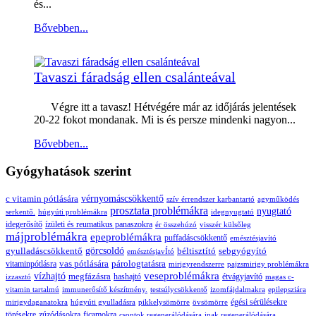
és...
Bővebben...
Tavaszi fáradság ellen csalánteával
Végre itt a tavasz! Hétvégére már az időjárás jelentések
20-22 fokot mondanak. Mi is és persze mindenki nagyon...
Bővebben...
Gyógyhatások szerint
c vitamin pótlására
vérnyomáscsökkentő
szív érrendszer karbantartó
agyműködés
prosztata problémákra
nyugtató
serkentő.
húgyúti problémákra
idegnyugtató
idegerősítő
ízületi és reumatikus panaszokra
ér összehúzó
visszér külsőleg
májproblémákra
epeproblémákra
puffadáscsökkentő
emésztésjavító
gyulladáscsökkentő
görcsoldó
béltisztító
sebgyógyító
emésztésjavÍtó
vas pótlására
párologtatásra
vitaminpótlásra
mirigyrendszerre
pajzsmirigy problémákra
veseproblémákra
vízhajtó
megfázásra
hashajtó
étvágyjavító
izzasztó
magas c-
vitamin tartalmú
immunerősítő készítmény.
testsúlycsökkentő
izomfájdalmakra
epilepsziára
égési sérülésekre
mirigydaganatokra
húgyúti gyulladásra
pikkelysömörre
övsömörre
törésekre
zúzódásokra
ficamokra
csontok regenerálódására
inak regenerálódására