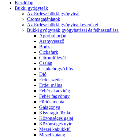
Kezdőlap
Bükki gyógyteák
Az Erdész bükki gyógyteái
Csomagajánlatok
Az Erdész bükki gyógytea keverékei
Bükki gyógyteák gyógyhatásai és felhasználása
Apróbojtorján
Aranyvessző
Bodza
Cickafark
Citromfűlevél
Csalán
Csipkebogyó hús
Dió
Erdei szeder
Erdei málna
Fehér akácvirág
Fehér fagyöngy
Fürtös menta
Galagonya
Kisvirágú füzike
Közönséges galaj
Közönséges nyír
Mezei kakukkfű
Mezei katáng