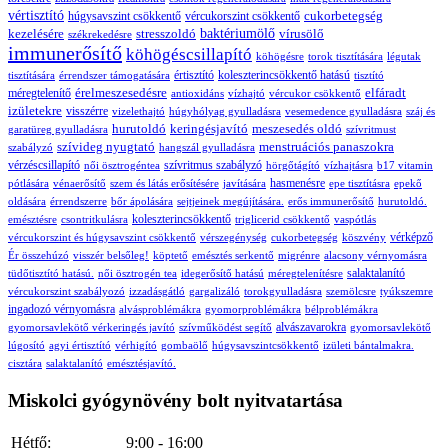
vértisztító
cukorbetegség
húgysavszint csökkentő
vércukorszint csökkentő
kezelésére
stresszoldó
baktériumölő
vírusölő
székrekedésre
immunerősítő
köhögéscsillapító
köhögésre
torok tisztítására
légutak
értisztító
koleszterincsökkentő hatású
tisztítására
érrendszer támogatására
tisztító
érelmeszesedésre
elfáradt
méregtelenítő
antioxidáns
vízhajtó
vércukor csökkentő
izületekre
visszérre
vizelethajtó
húgyhólyag gyulladásra
vesemedence gyulladásra
száj és
hurutoldó
keringésjavító
meszesedés oldó
garatüreg gyulladásra
szívritmust
szívideg nyugtató
menstruációs panaszokra
szabályzó
hangszál gyulladásra
vérzéscsillapító
szívritmus szabályzó
női ösztrogéntea
hörgőtágító
vízhajtásra
b17 vitamin
hasmenésre
pótlására
vénaerősítő
szem és látás erősítésére
javítására
epe tisztításra
epekő
oldására
érrendszerre
bőr ápolására
sejtjeinek megújítására.
erős immunerősítő
hurutoldó.
koleszterincsökkentő
emésztésre
csontritkulásra
triglicerid csökkentő
vaspótlás
vérképző
vércukorszint és húgysavszint csökkentő
vérszegénység
cukorbetegség
köszvény
Ér összehúzó
visszér belsőleg!
köptető
emésztés serkentő
migrénre
alacsony vérnyomásra
salaktalanító
tüdőtisztító hatású.
női ösztrogén tea
idegerősítő hatású
méregtelenítésre
vércukorszint szabályozó
izzadásgátló
gargalizáló
torokgyulladásra
szemölcsre
tyúkszemre
ingadozó vérnyomásra
alvásproblémákra
gyomorproblémákra
bélproblémákra
alvászavarokra
gyomorsavlekötő
vérkeringés javító
szívműködést segítő
gyomorsavlekötő
lúgosító
agyi értisztító
vérhigító
gombaölő
húgysavszintcsökkentő
izületi bántalmakra.
cisztára
salaktalanító
emésztésjavító.
Miskolci gyógynövény bolt nyitvatartása
Hétfő:
9:00 - 16:00