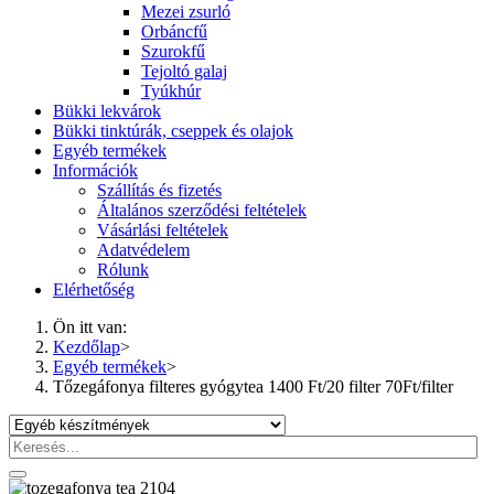
Mezei zsurló
Orbáncfű
Szurokfű
Tejoltó galaj
Tyúkhúr
Bükki lekvárok
Bükki tinktúrák, cseppek és olajok
Egyéb termékek
Információk
Szállítás és fizetés
Általános szerződési feltételek
Vásárlási feltételek
Adatvédelem
Rólunk
Elérhetőség
Ön itt van:
Kezdőlap
>
Egyéb termékek
>
Tőzegáfonya filteres gyógytea 1400 Ft/20 filter 70Ft/filter