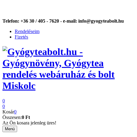
Telefon:
+36 30 / 405 - 7620 -
e-mail:
info@gyogyteabolt.hu
Rendeléseim
Fizetés
0
0
Kosár
0
Összesen:
0 Ft
Az Ön kosara jelenleg üres!
Menü