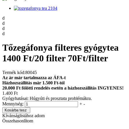
d
d
d
d
Tőzegáfonya filteres gyógytea
1400 Ft/20 filter 70Ft/filter
Termék kód:
80045
Az ár már tartalmazza az ÁFA-t
Házhozszállítás már 1.500 Ft-tól
20.000 Ft fölötti rendelés esetén a házhozszállítás INGYENES!
1.400 Ft
Gyógyhatásai: Húgyúti és prosztata problémákra.
Mennyiség:
+
-
Kosárba tesz
Kívánságlistához adom
Összehasonlítom