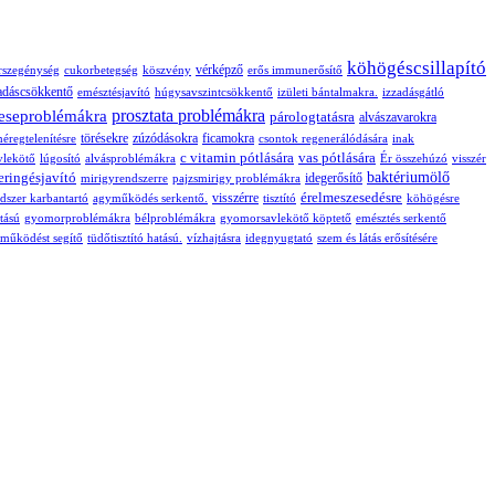
köhögéscsillapító
vérképző
rszegénység
cukorbetegség
köszvény
erős immunerősítő
adáscsökkentő
emésztésjavító
húgysavszintcsökkentő
izületi bántalmakra.
izzadásgátló
prosztata problémákra
eseproblémákra
párologtatásra
alvászavarokra
törésekre
zúzódásokra
ficamokra
éregtelenítésre
csontok regenerálódására
inak
c vitamin pótlására
vas pótlására
lekötő
lúgosító
alvásproblémákra
Ér összehúzó
visszér
eringésjavító
baktériumölő
idegerősítő
mirigyrendszerre
pajzsmirigy problémákra
érelmeszesedésre
visszérre
ndszer karbantartó
agyműködés serkentő.
tisztító
köhögésre
tású
gyomorproblémákra
bélproblémákra
gyomorsavlekötő
köptető
emésztés serkentő
vműködést segítő
tüdőtisztító hatású.
vízhajtásra
idegnyugtató
szem és látás erősítésére