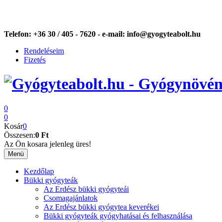
Telefon:
+36 30 / 405 - 7620 -
e-mail:
info@gyogyteabolt.hu
Rendeléseim
Fizetés
0
0
Kosár
0
Összesen:
0 Ft
Az Ön kosara jelenleg üres!
Menü
Kezdőlap
Bükki gyógyteák
Az Erdész bükki gyógyteái
Csomagajánlatok
Az Erdész bükki gyógytea keverékei
Bükki gyógyteák gyógyhatásai és felhasználása