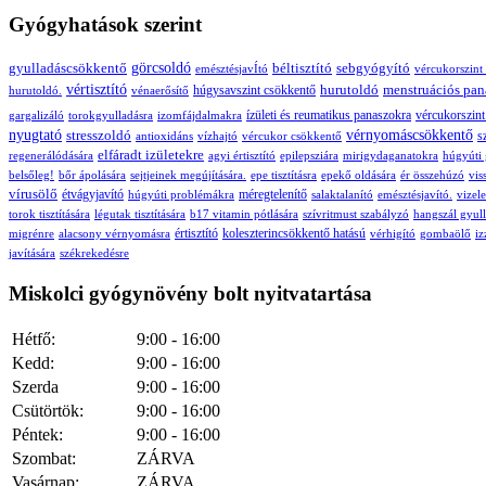
Gyógyhatások szerint
gyulladáscsökkentő
görcsoldó
béltisztító
sebgyógyító
emésztésjavÍtó
vércukorszint
vértisztító
hurutoldó
menstruációs pan
húgysavszint csökkentő
hurutoldó.
vénaerősítő
ízületi és reumatikus panaszokra
vércukorszin
gargalizáló
torokgyulladásra
izomfájdalmakra
nyugtató
stresszoldó
vérnyomáscsökkentő
s
antioxidáns
vízhajtó
vércukor csökkentő
elfáradt izületekre
regenerálódására
agyi értisztító
epilepsziára
mirigydaganatokra
húgyúti 
belsőleg!
bőr ápolására
sejtjeinek megújítására.
epe tisztításra
epekő oldására
ér összehúzó
vis
vírusölő
étvágyjavító
méregtelenítő
húgyúti problémákra
salaktalanító
emésztésjavító.
vizele
torok tisztítására
légutak tisztítására
b17 vitamin pótlására
szívritmust szabályzó
hangszál gyul
értisztító
koleszterincsökkentő hatású
migrénre
alacsony vérnyomásra
vérhigító
gombaölő
iz
javítására
székrekedésre
Miskolci gyógynövény bolt nyitvatartása
Hétfő:
9:00 - 16:00
Kedd:
9:00 - 16:00
Szerda
9:00 - 16:00
Csütörtök:
9:00 - 16:00
Péntek:
9:00 - 16:00
Szombat:
ZÁRVA
Vasárnap:
ZÁRVA