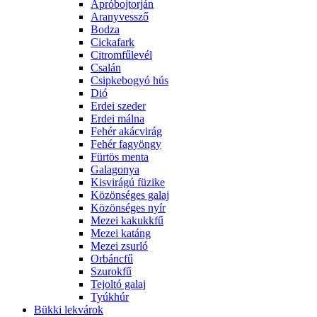
Apróbojtorján
Aranyvessző
Bodza
Cickafark
Citromfűlevél
Csalán
Csipkebogyó hús
Dió
Erdei szeder
Erdei málna
Fehér akácvirág
Fehér fagyöngy
Fürtös menta
Galagonya
Kisvirágú füzike
Közönséges galaj
Közönséges nyír
Mezei kakukkfű
Mezei katáng
Mezei zsurló
Orbáncfű
Szurokfű
Tejoltó galaj
Tyúkhúr
Bükki lekvárok