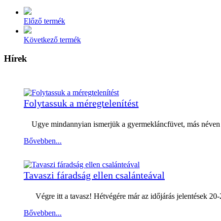
Előző termék
Következő termék
Hírek
Folytassuk a méregtelenítést
Ugye mindannyian ismerjük a gyermekláncfüvet, más néven pit
Bővebben...
Tavaszi fáradság ellen csalánteával
Végre itt a tavasz! Hétvégére már az időjárás jelentések 20-
Bővebben...