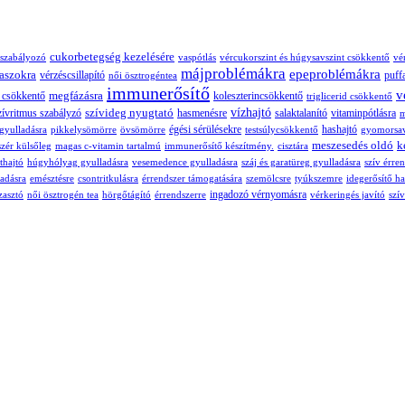
cukorbetegség kezelésére
 szabályozó
vaspótlás
vércukorszint és húgysavszint csökkentő
vé
májproblémákra
epeproblémákra
aszokra
vérzéscsillapító
puff
női ösztrogéntea
immunerősítő
v
megfázásra
t csökkentő
koleszterincsökkentő
triglicerid csökkentő
szívideg nyugtató
vízhajtó
zívritmus szabályzó
hasmenésre
salaktalanító
vitaminpótlásra
m
égési sérülésekre
hashajtó
gyulladásra
pikkelysömörre
övsömörre
testsúlycsökkentő
gyomorsav
meszesedés oldó
k
szér külsőleg
magas c-vitamin tartalmú
immunerősítő készítmény.
cisztára
thajtó
húgyhólyag gyulladásra
vesemedence gyulladásra
száj és garatüreg gyulladásra
szív érre
ladásra
emésztésre
csontritkulásra
érrendszer támogatására
szemölcsre
tyúkszemre
idegerősítő ha
ingadozó vérnyomásra
zasztó
női ösztrogén tea
hörgőtágító
érrendszerre
vérkeringés javító
szí