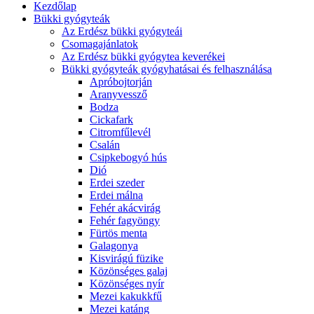
Kezdőlap
Bükki gyógyteák
Az Erdész bükki gyógyteái
Csomagajánlatok
Az Erdész bükki gyógytea keverékei
Bükki gyógyteák gyógyhatásai és felhasználása
Apróbojtorján
Aranyvessző
Bodza
Cickafark
Citromfűlevél
Csalán
Csipkebogyó hús
Dió
Erdei szeder
Erdei málna
Fehér akácvirág
Fehér fagyöngy
Fürtös menta
Galagonya
Kisvirágú füzike
Közönséges galaj
Közönséges nyír
Mezei kakukkfű
Mezei katáng