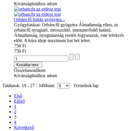
Kívánságlistához adom
Orbáncfű bükki gyógytea...
Gyógyhatásai: Orbáncfű gyógytea Álmatlanság ellen, az
orbáncfű nyugtató, stresszoldó, immunerősítő hatású.
Álmatlanság, nyugtalanság esetén fogyasszuk, este lefekvés
előtt. A kúra ideje maximum hat hét lehet.
750 Ft
750 Ft
Kosárba tesz
Összehasonlítom
Kívánságlistához adom
Találatok: 19 - 27 / 34
Mutat:
Termékek/lap
Első
Előző
1
2
3
4
Következő