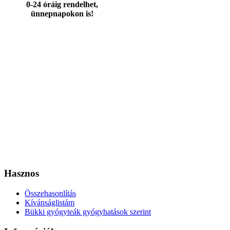
0-24 óráig rendelhet,
ünnepnapokon is!
Hasznos
Összehasonlítás
Kívánságlistám
Bükki gyógyteák gyógyhatások szerint