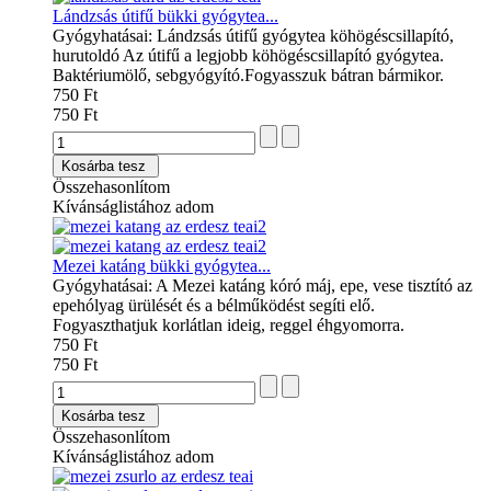
Lándzsás útifű bükki gyógytea...
Gyógyhatásai: Lándzsás útifű gyógytea köhögéscsillapító,
hurutoldó Az útifű a legjobb köhögéscsillapító gyógytea.
Baktériumölő, sebgyógyító.Fogyasszuk bátran bármikor.
750 Ft
750 Ft
Kosárba tesz
Összehasonlítom
Kívánságlistához adom
Mezei katáng bükki gyógytea...
Gyógyhatásai: A Mezei katáng kóró máj, epe, vese tisztító az
epehólyag ürülését és a bélműködést segíti elő.
Fogyaszthatjuk korlátlan ideig, reggel éhgyomorra.
750 Ft
750 Ft
Kosárba tesz
Összehasonlítom
Kívánságlistához adom