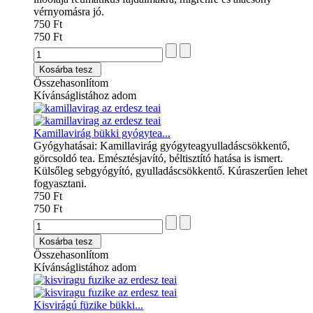
vérnyomásra jó.
750 Ft
750 Ft
Kosárba tesz
Összehasonlítom
Kívánságlistához adom
Kamillavirág bükki gyógytea...
Gyógyhatásai: Kamillavirág gyógyteagyulladáscsökkentő,
görcsoldó tea. Emésztésjavító, béltisztító hatása is ismert.
Külsőleg sebgyógyító, gyulladáscsökkentő. Kúraszerűen lehet
fogyasztani.
750 Ft
750 Ft
Kosárba tesz
Összehasonlítom
Kívánságlistához adom
Kisvirágú füzike bükki...