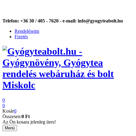
Telefon:
+36 30 / 405 - 7620 -
e-mail:
info@gyogyteabolt.hu
Rendeléseim
Fizetés
0
0
Kosár
0
Összesen:
0 Ft
Az Ön kosara jelenleg üres!
Menü