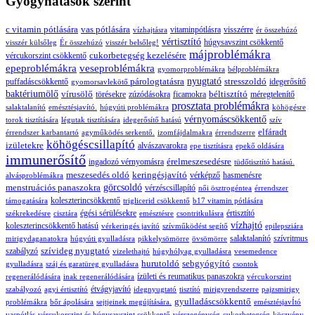
Gyógyhatások szerint
c vitamin pótlására
vas pótlására
vitaminpótlásra
visszérre
vízhajtásra
ér összehúzó
vértisztító
húgysavszint csökkentő
visszér külsőleg
Ér összehúzó
visszér belsőleg!
májproblémákra
cukorbetegség kezelésére
vércukorszint csökkentő
epeproblémákra
veseproblémákra
gyomorproblémákra
bélproblémákra
párologtatásra
nyugtató
stresszoldó
puffadáscsökkentő
idegerősítő
gyomorsavlekötő
baktériumölő
vírusölő
béltisztító
törésekre
zúzódásokra
ficamokra
méregtelenítő
prosztata problémákra
salaktalanító
emésztésjavító.
húgyúti problémákra
köhögésre
vérnyomáscsökkentő
torok tisztítására
légutak tisztítására
idegerősítő hatású
szív
elfáradt
érrendszer karbantartó
agyműködés serkentő.
izomfájdalmakra
érrendszerre
köhögéscsillapító
izületekre
alvászavarokra
epe tisztításra
epekő oldására
immunerősítő
érelmeszesedésre
ingadozó vérnyomásra
tüdőtisztító hatású.
meszesedés oldó
keringésjavító
vérképző
hasmenésre
alvásproblémákra
menstruációs panaszokra
görcsoldó
vérzéscsillapító
női ösztrogéntea
érrendszer
koleszterincsökkentő
támogatására
triglicerid csökkentő
b17 vitamin pótlására
égési sérülésekre
értisztító
székrekedésre
cisztára
emésztésre
csontritkulásra
vízhajtó
koleszterincsökkentő hatású
vérkeringés javító
szívműködést segítő
epilepsziára
salaktalanító
szívritmus
mirigydaganatokra
húgyúti gyulladásra
pikkelysömörre
övsömörre
szívideg nyugtató
szabályzó
vizelethajtó
húgyhólyag gyulladásra
vesemedence
hurutoldó
sebgyógyító
gyulladásra
száj és garatüreg gyulladásra
csontok
ízületi és reumatikus panaszokra
regenerálódására
inak regenerálódására
vércukorszint
étvágyjavító
szabályozó
agyi értisztító
idegnyugtató
tisztító
mirigyrendszerre
pajzsmirigy
gyulladáscsökkentő
problémákra
bőr ápolására
sejtjeinek megújítására.
emésztésjavÍtó
vaspótlás
vércukorszint és húgysavszint csökkentő
vérszegénység
cukorbetegség
köszvény