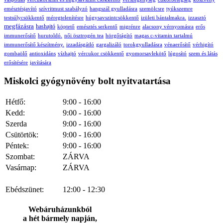
emésztésjavító
szívritmust szabályzó
hangszál gyulladásra
szemölcsre
tyúkszemre
testsúlycsökkentő
méregtelenítésre
húgysavszintcsökkentő
izületi bántalmakra.
izzasztó
megfázásra
hashajtó
köptető
emésztés serkentő
migrénre
alacsony vérnyomásra
erős
immunerősítő
hurutoldó.
női ösztrogén tea
hörgőtágító
magas c-vitamin tartalmú
immunerősítő készítmény.
izzadásgátló
gargalizáló
torokgyulladásra
vénaerősítő
vérhigító
gombaölő
antioxidáns
vízhajtó
vércukor csökkentő
gyomorsavlekötő
lúgosító
szem és látás
erősítésére
javítására
Miskolci gyógynövény bolt nyitvatartása
Hétfő:
9:00 - 16:00
Kedd:
9:00 - 16:00
Szerda
9:00 - 16:00
Csütörtök:
9:00 - 16:00
Péntek:
9:00 - 16:00
Szombat:
ZÁRVA
Vasárnap:
ZÁRVA
Ebédszünet:
12:00 - 12:30
Webáruházunkból
a hét bármely napján,