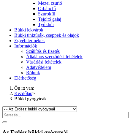
Mezei zsurló
Orbáncfű
Szurokfű
Tejoltó galaj
Tyúkhúr
Bükki lekvárok
Bükki tinktúrák, cseppek és olajok
Egyéb termékek
Információk
Szállítás és fizetés
Általános szerződési feltételek
Vásárlási feltételek
Adatvédelem
Rólunk
Elérhetőség
Ön itt van:
Kezdőlap
>
Bükki gyógyteák
Az Erdész bükki gyógyteái