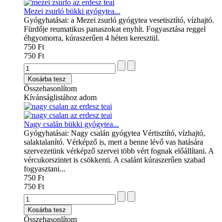
Mezei zsurló bükki gyógytea...
Gyógyhatásai: a Mezei zsurló gyógytea vesetisztító, vízhajtó.
Fürdője reumatikus panaszokat enyhít. Fogyasztása reggel
éhgyomorra, kúraszerűen 4 héten keresztül.
750 Ft
750 Ft
Kosárba tesz
Összehasonlítom
Kívánságlistához adom
Nagy csalán bükki gyógytea...
Gyógyhatásai: Nagy csalán gyógytea Vértisztító, vízhajtó,
salaktalanító. Vérképző is, mert a benne lévő vas hatására
szervezetünk vérképző szervei több vért fognak előállítani. A
vércukorszintet is csökkenti. A csalánt kúraszerűen szabad
fogyasztani...
750 Ft
750 Ft
Kosárba tesz
Összehasonlítom