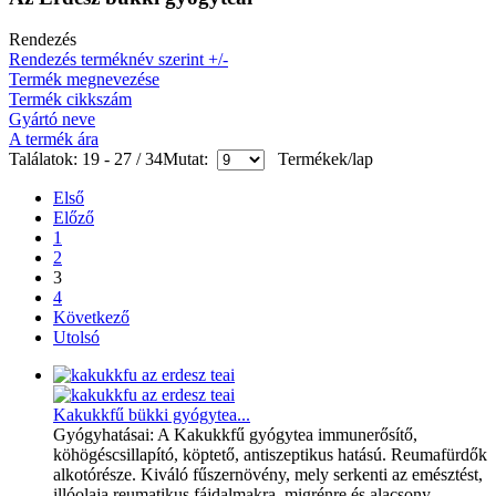
Rendezés
Rendezés terméknév szerint +/-
Termék megnevezése
Termék cikkszám
Gyártó neve
A termék ára
Találatok: 19 - 27 / 34
Mutat:
Termékek/lap
Első
Előző
1
2
3
4
Következő
Utolsó
Kakukkfű bükki gyógytea...
Gyógyhatásai: A Kakukkfű gyógytea immunerősítő,
köhögéscsillapító, köptető, antiszeptikus hatású. Reumafürdők
alkotórésze. Kiváló fűszernövény, mely serkenti az emésztést,
illóolaja reumatikus fájdalmakra, migrénre és alacsony