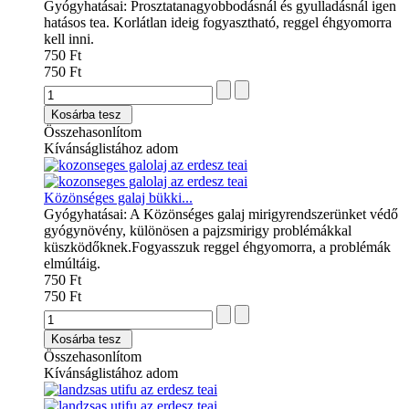
Gyógyhatásai: Prosztatanagyobbodásnál és gyulladásnál igen
hatásos tea. Korlátlan ideig fogyasztható, reggel éhgyomorra
kell inni.
750 Ft
750 Ft
Kosárba tesz
Összehasonlítom
Kívánságlistához adom
Közönséges galaj bükki...
Gyógyhatásai: A Közönséges galaj mirigyrendszerünket védő
gyógynövény, különösen a pajzsmirigy problémákkal
küszködőknek.Fogyasszuk reggel éhgyomorra, a problémák
elmúltáig.
750 Ft
750 Ft
Kosárba tesz
Összehasonlítom
Kívánságlistához adom