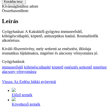
Kosárba tesz
Kívánságlistához adom
Összehasonlítom
Leírás
Gyógyhatásai: A Kakukkfű gyógytea immunerősítő,
köhögéscsillapító, köptető, antiszeptikus hatású. Reumafürdők
alkotórésze.
Kiváló fűszernövény, mely serkenti az emésztést, illóolaja
reumatikus fájdalmakra, migrénre és alacsony vérnyomásra jó.
Gyógyhatások
immunerősítő
köhögéscsillapító
köptető
emésztés serkentő
migrénre
alacsony vérnyomásra
Vissza: Az Erdész bükki gyógyteái
Előző termék
Következő termék