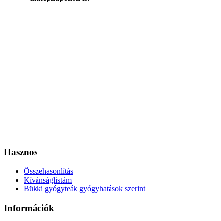
Hasznos
Összehasonlítás
Kívánságlistám
Bükki gyógyteák gyógyhatások szerint
Információk