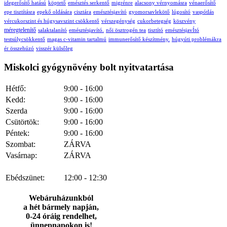
idegerősítő hatású
köptető
emésztés serkentő
migrénre
alacsony vérnyomásra
vénaerősítő
epe tisztításra
epekő oldására
cisztára
emésztésjavító
gyomorsavlekötő
lúgosító
vaspótlás
vércukorszint és húgysavszint csökkentő
vérszegénység
cukorbetegség
köszvény
méregtelenítő
salaktalanító
emésztésjavító.
női ösztrogén tea
tisztító
emésztésjavÍtó
testsúlycsökkentő
magas c-vitamin tartalmú
immunerősítő készítmény.
húgyúti problémákra
ér összehúzó
visszér külsőleg
Miskolci gyógynövény bolt nyitvatartása
Hétfő:
9:00 - 16:00
Kedd:
9:00 - 16:00
Szerda
9:00 - 16:00
Csütörtök:
9:00 - 16:00
Péntek:
9:00 - 16:00
Szombat:
ZÁRVA
Vasárnap:
ZÁRVA
Ebédszünet:
12:00 - 12:30
Webáruházunkból
a hét bármely napján,
0-24 óráig rendelhet,
ünnepnapokon is!