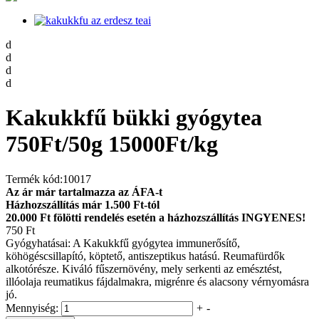
d
d
d
d
Kakukkfű bükki gyógytea
750Ft/50g 15000Ft/kg
Termék kód:
10017
Az ár már tartalmazza az ÁFA-t
Házhozszállítás már 1.500 Ft-tól
20.000 Ft fölötti rendelés esetén a házhozszállítás INGYENES!
750 Ft
Gyógyhatásai: A Kakukkfű gyógytea immunerősítő,
köhögéscsillapító, köptető, antiszeptikus hatású. Reumafürdők
alkotórésze. Kiváló fűszernövény, mely serkenti az emésztést,
illóolaja reumatikus fájdalmakra, migrénre és alacsony vérnyomásra
jó.
Mennyiség:
+
-