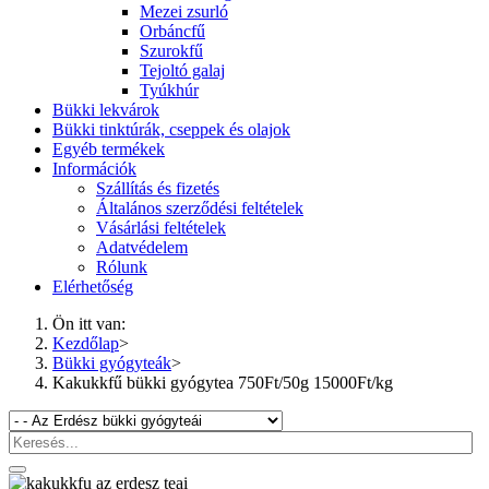
Mezei zsurló
Orbáncfű
Szurokfű
Tejoltó galaj
Tyúkhúr
Bükki lekvárok
Bükki tinktúrák, cseppek és olajok
Egyéb termékek
Információk
Szállítás és fizetés
Általános szerződési feltételek
Vásárlási feltételek
Adatvédelem
Rólunk
Elérhetőség
Ön itt van:
Kezdőlap
>
Bükki gyógyteák
>
Kakukkfű bükki gyógytea 750Ft/50g 15000Ft/kg