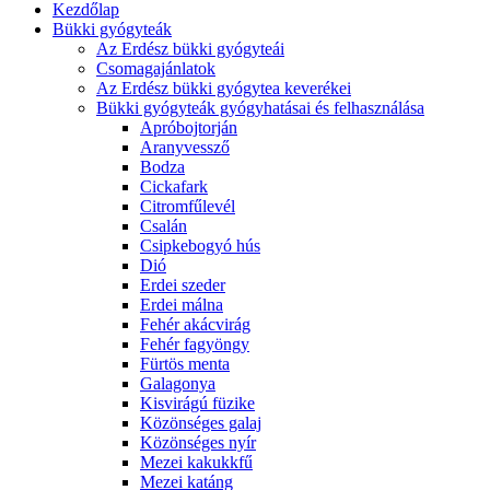
Kezdőlap
Bükki gyógyteák
Az Erdész bükki gyógyteái
Csomagajánlatok
Az Erdész bükki gyógytea keverékei
Bükki gyógyteák gyógyhatásai és felhasználása
Apróbojtorján
Aranyvessző
Bodza
Cickafark
Citromfűlevél
Csalán
Csipkebogyó hús
Dió
Erdei szeder
Erdei málna
Fehér akácvirág
Fehér fagyöngy
Fürtös menta
Galagonya
Kisvirágú füzike
Közönséges galaj
Közönséges nyír
Mezei kakukkfű
Mezei katáng