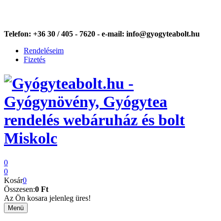
Telefon:
+36 30 / 405 - 7620 -
e-mail:
info@gyogyteabolt.hu
Rendeléseim
Fizetés
0
0
Kosár
0
Összesen:
0 Ft
Az Ön kosara jelenleg üres!
Menü