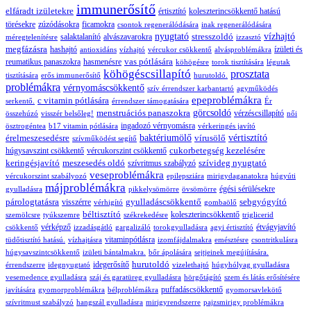
immunerősítő
elfáradt izületekre
értisztító
koleszterincsökkentő hatású
törésekre
zúzódásokra
ficamokra
csontok regenerálódására
inak regenerálódására
nyugtató
stresszoldó
vízhajtó
salaktalanító
alvászavarokra
méregtelenítésre
izzasztó
megfázásra
hashajtó
ízületi és
antioxidáns
vízhajtó
vércukor csökkentő
alvásproblémákra
vas pótlására
reumatikus panaszokra
hasmenésre
köhögésre
torok tisztítására
légutak
köhögéscsillapító
prosztata
tisztítására
erős immunerősítő
hurutoldó.
problémákra
vérnyomáscsökkentő
szív érrendszer karbantartó
agyműködés
epeproblémákra
c vitamin pótlására
serkentő.
érrendszer támogatására
Ér
menstruációs panaszokra
görcsoldó
vérzéscsillapító
összehúzó
visszér belsőleg!
női
ingadozó vérnyomásra
ösztrogéntea
b17 vitamin pótlására
vérkeringés javító
érelmeszesedésre
baktériumölő
vírusölő
vértisztító
szívműködést segítő
cukorbetegség kezelésére
húgysavszint csökkentő
vércukorszint csökkentő
keringésjavító
meszesedés oldó
szívideg nyugtató
szívritmus szabályzó
veseproblémákra
vércukorszint szabályozó
epilepsziára
mirigydaganatokra
húgyúti
májproblémákra
égési sérülésekre
gyulladásra
pikkelysömörre
övsömörre
párologtatásra
gyulladáscsökkentő
sebgyógyító
visszérre
vérhigító
gombaölő
béltisztító
koleszterincsökkentő
szemölcsre
tyúkszemre
székrekedésre
triglicerid
vérképző
étvágyjavító
csökkentő
izzadásgátló
gargalizáló
torokgyulladásra
agyi értisztító
vitaminpótlásra
tüdőtisztító hatású.
vízhajtásra
izomfájdalmakra
emésztésre
csontritkulásra
húgysavszintcsökkentő
izületi bántalmakra.
bőr ápolására
sejtjeinek megújítására.
hurutoldó
idegerősítő
érrendszerre
idegnyugtató
vizelethajtó
húgyhólyag gyulladásra
vesemedence gyulladásra
száj és garatüreg gyulladásra
hörgőtágító
szem és látás erősítésére
puffadáscsökkentő
javítására
gyomorproblémákra
bélproblémákra
gyomorsavlekötő
szívritmust szabályzó
hangszál gyulladásra
mirigyrendszerre
pajzsmirigy problémákra