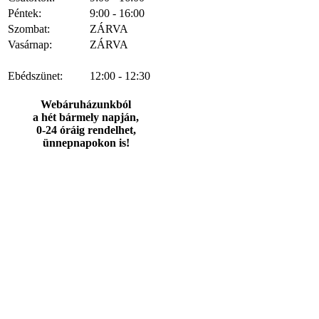
Péntek:
9:00 - 16:00
Szombat:
ZÁRVA
Vasárnap:
ZÁRVA
Ebédszünet:
12:00 - 12:30
Webáruházunkból
a hét bármely napján,
0-24 óráig rendelhet,
ünnepnapokon is!