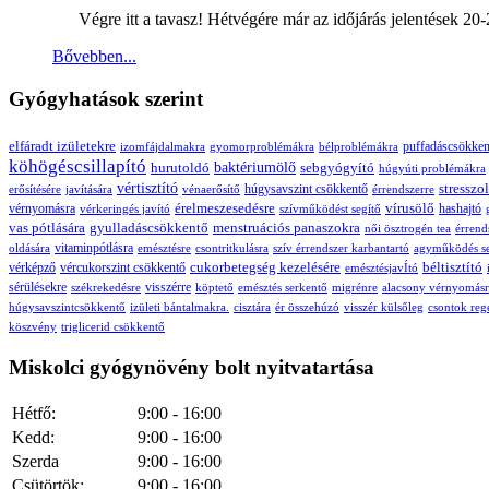
Végre itt a tavasz! Hétvégére már az időjárás jelentések 20-
Bővebben...
Gyógyhatások szerint
elfáradt izületekre
puffadáscsökken
izomfájdalmakra
gyomorproblémákra
bélproblémákra
köhögéscsillapító
hurutoldó
baktériumölő
sebgyógyító
húgyúti problémákra
vértisztító
stresszo
húgysavszint csökkentő
erősítésére
javítására
vénaerősítő
érrendszerre
érelmeszesedésre
vírusölő
vérnyomásra
hashajtó
vérkeringés javító
szívműködést segítő
vas pótlására
gyulladáscsökkentő
menstruációs panaszokra
női ösztrogén tea
érrend
vitaminpótlásra
oldására
emésztésre
csontritkulásra
szív érrendszer karbantartó
agyműködés se
cukorbetegség kezelésére
béltisztító
vérképző
vércukorszint csökkentő
emésztésjavÍtó
sérülésekre
visszérre
székrekedésre
köptető
emésztés serkentő
migrénre
alacsony vérnyomásr
húgysavszintcsökkentő
izületi bántalmakra.
cisztára
ér összehúzó
visszér külsőleg
csontok reg
köszvény
triglicerid csökkentő
Miskolci gyógynövény bolt nyitvatartása
Hétfő:
9:00 - 16:00
Kedd:
9:00 - 16:00
Szerda
9:00 - 16:00
Csütörtök:
9:00 - 16:00