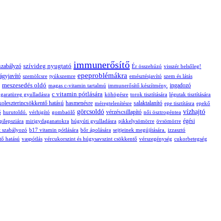
immunerősítő
szívideg nyugtató
szabályzó
Ér összehúzó
visszér belsőleg!
epeproblémákra
ágyjavító
szemölcsre
tyúkszemre
emésztésjavító
szem és látás
meszesedés oldó
ingadozó
magas c-vitamin tartalmú
immunerősítő készítmény.
c vitamin pótlására
s garatüreg gyulladásra
köhögésre
torok tisztítására
légutak tisztítására
koleszterincsökkentő hatású
hasmenésre
salaktalanító
méregtelenítésre
epe tisztításra
epekő
görcsoldó
vízhajtó
vérzéscsillapító
ő
hurutoldó.
vérhigító
gombaölő
női ösztrogéntea
égési
pilepsziára
mirigydaganatokra
húgyúti gyulladásra
pikkelysömörre
övsömörre
t szabályozó
b17 vitamin pótlására
bőr ápolására
sejtjeinek megújítására.
izzasztó
tő hatású
vaspótlás
vércukorszint és húgysavszint csökkentő
vérszegénység
cukorbetegség