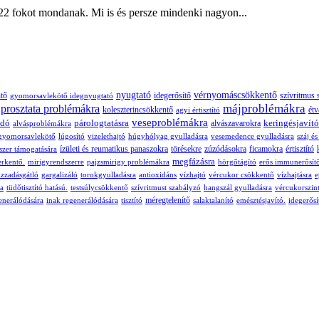
22 fokot mondanak. Mi is és persze mindenki nagyon...
nyugtató
vérnyomáscsökkentő
tő
idegerősítő
szívritmus 
gyomorsavlekötő
idegnyugtató
májproblémákra
prosztata problémákra
koleszterincsökkentő
étv
agyi értisztító
veseproblémákra
ldó
párologtatásra
keringésjavító
alvászavarokra
alvásproblémákra
gyomorsavlekötő
lúgosító
vizelethajtó
húgyhólyag gyulladásra
vesemedence gyulladásra
száj é
ízületi és reumatikus panaszokra
törésekre
zúzódásokra
ficamokra
értisztító
szer támogatására
megfázásra
rkentő.
mirigyrendszerre
pajzsmirigy problémákra
hörgőtágító
erős immunerősít
izzadásgátló
gargalizáló
torokgyulladásra
antioxidáns
vízhajtó
vércukor csökkentő
vízhajtásra
e
a
tüdőtisztító hatású.
testsúlycsökkentő
szívritmust szabályzó
hangszál gyulladásra
vércukorszin
méregtelenítő
enerálódására
inak regenerálódására
tisztító
salaktalanító
emésztésjavító.
idegerősí