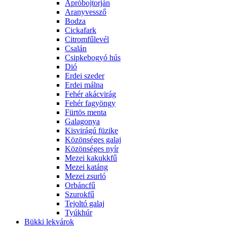
Apróbojtorján
Aranyvessző
Bodza
Cickafark
Citromfűlevél
Csalán
Csipkebogyó hús
Dió
Erdei szeder
Erdei málna
Fehér akácvirág
Fehér fagyöngy
Fürtös menta
Galagonya
Kisvirágú füzike
Közönséges galaj
Közönséges nyír
Mezei kakukkfű
Mezei katáng
Mezei zsurló
Orbáncfű
Szurokfű
Tejoltó galaj
Tyúkhúr
Bükki lekvárok