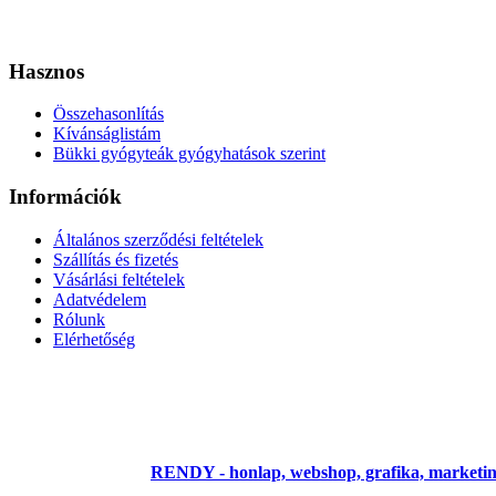
Hasznos
Összehasonlítás
Kívánságlistám
Bükki gyógyteák gyógyhatások szerint
Információk
Általános szerződési feltételek
Szállítás és fizetés
Vásárlási feltételek
Adatvédelem
Rólunk
Elérhetőség
Copyright © 2016 Gyógyteabolt.hu - Gyógynövény, Gyógytea rendelé
Az oldalt készítette:
RENDY - honlap, webshop, grafika, marketi