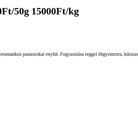
0Ft/50g 15000Ft/kg
e reumatikus panaszokat enyhít. Fogyasztása reggel éhgyomorra, kúrasze