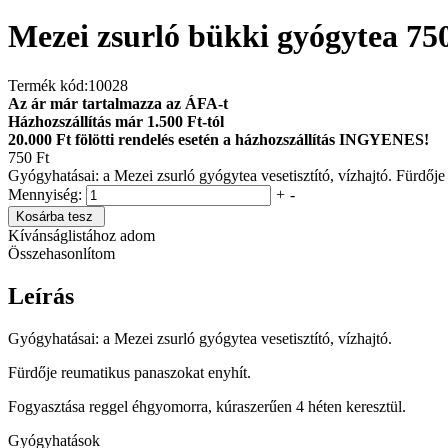
Mezei zsurló bükki gyógytea 75
Termék kód:
10028
Az ár már tartalmazza az ÁFA-t
Házhozszállítás már 1.500 Ft-tól
20.000 Ft fölötti rendelés esetén a házhozszállítás INGYENES!
750 Ft
Gyógyhatásai: a Mezei zsurló gyógytea vesetisztító, vízhajtó. Fürdőj
Mennyiség:
+
-
Kosárba tesz
Kívánságlistához adom
Összehasonlítom
Leírás
Gyógyhatásai: a Mezei zsurló gyógytea vesetisztító, vízhajtó.
Fürdője reumatikus panaszokat enyhít.
Fogyasztása reggel éhgyomorra, kúraszerűen 4 héten keresztül.
Gyógyhatások