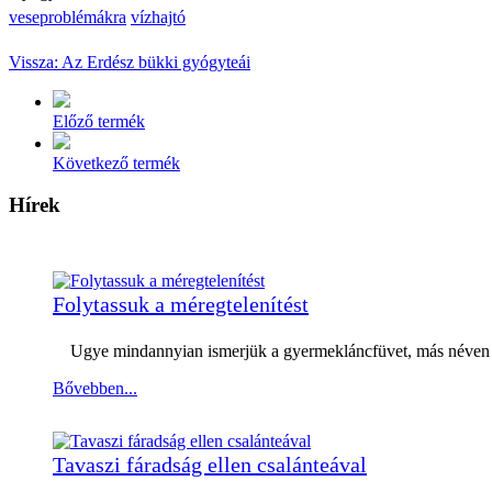
veseproblémákra
vízhajtó
Vissza: Az Erdész bükki gyógyteái
Előző termék
Következő termék
Hírek
Folytassuk a méregtelenítést
Ugye mindannyian ismerjük a gyermekláncfüvet, más néven pit
Bővebben...
Tavaszi fáradság ellen csalánteával