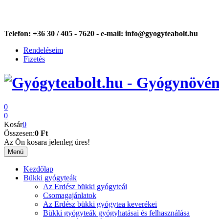
Telefon:
+36 30 / 405 - 7620 -
e-mail:
info@gyogyteabolt.hu
Rendeléseim
Fizetés
0
0
Kosár
0
Összesen:
0 Ft
Az Ön kosara jelenleg üres!
Menü
Kezdőlap
Bükki gyógyteák
Az Erdész bükki gyógyteái
Csomagajánlatok
Az Erdész bükki gyógytea keverékei
Bükki gyógyteák gyógyhatásai és felhasználása