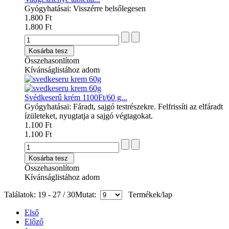
Gyógyhatásai: Visszérre belsőlegesen
1.800 Ft
1.800 Ft
Kosárba tesz
Összehasonlítom
Kívánságlistához adom
Svédkeserű krém 1100Ft/60 g...
Gyógyhatásai: Fáradt, sajgó testrészekre. Felfrissíti az elfáradt
ízületeket, nyugtatja a sajgó végtagokat.
1.100 Ft
1.100 Ft
Kosárba tesz
Összehasonlítom
Kívánságlistához adom
Találatok: 19 - 27 / 30
Mutat:
Termékek/lap
Első
Előző