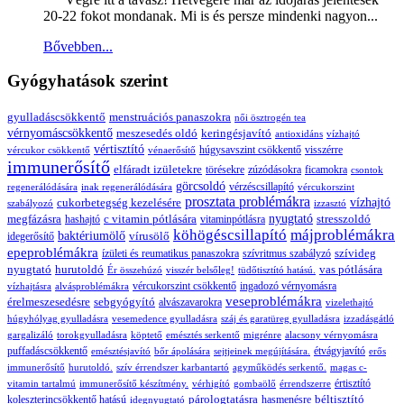
20-22 fokot mondanak. Mi is és persze mindenki nagyon...
Bővebben...
Gyógyhatások szerint
gyulladáscsökkentő
menstruációs panaszokra
női ösztrogén tea
vérnyomáscsökkentő
meszesedés oldó
keringésjavító
antioxidáns
vízhajtó
vértisztító
húgysavszint csökkentő
visszérre
vércukor csökkentő
vénaerősítő
immunerősítő
elfáradt izületekre
törésekre
zúzódásokra
ficamokra
csontok
görcsoldó
vérzéscsillapító
regenerálódására
inak regenerálódására
vércukorszint
prosztata problémákra
cukorbetegség kezelésére
vízhajtó
szabályozó
izzasztó
megfázásra
c vitamin pótlására
nyugtató
stresszoldó
hashajtó
vitaminpótlásra
köhögéscsillapító
májproblémákra
baktériumölő
vírusölő
idegerősítő
epeproblémákra
szívideg
ízületi és reumatikus panaszokra
szívritmus szabályzó
nyugtató
hurutoldó
vas pótlására
Ér összehúzó
visszér belsőleg!
tüdőtisztító hatású.
vércukorszint csökkentő
ingadozó vérnyomásra
vízhajtásra
alvásproblémákra
veseproblémákra
érelmeszesedésre
sebgyógyító
alvászavarokra
vizelethajtó
húgyhólyag gyulladásra
vesemedence gyulladásra
száj és garatüreg gyulladásra
izzadásgátló
gargalizáló
torokgyulladásra
köptető
emésztés serkentő
migrénre
alacsony vérnyomásra
puffadáscsökkentő
étvágyjavító
emésztésjavító
bőr ápolására
sejtjeinek megújítására.
erős
immunerősítő
hurutoldó.
szív érrendszer karbantartó
agyműködés serkentő.
magas c-
értisztító
vitamin tartalmú
immunerősítő készítmény.
vérhigító
gombaölő
érrendszerre
párologtatásra
béltisztító
koleszterincsökkentő hatású
hasmenésre
idegnyugtató