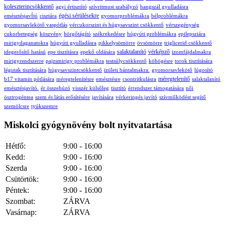
koleszterincsökkentő
agyi értisztító
szívritmust szabályzó
hangszál gyulladásra
égési sérülésekre
emésztésjavÍtó
cisztára
gyomorproblémákra
bélproblémákra
gyomorsavlekötő
vaspótlás
vércukorszint és húgysavszint csökkentő
vérszegénység
cukorbetegség
köszvény
hörgőtágító
székrekedésre
húgyúti problémákra
epilepsziára
mirigydaganatokra
húgyúti gyulladásra
pikkelysömörre
övsömörre
triglicerid csökkentő
salaktalanító
vérképző
idegerősítő hatású
epe tisztításra
epekő oldására
izomfájdalmakra
mirigyrendszerre
pajzsmirigy problémákra
testsúlycsökkentő
köhögésre
torok tisztítására
légutak tisztítására
húgysavszintcsökkentő
izületi bántalmakra.
gyomorsavlekötő
lúgosító
méregtelenítő
b17 vitamin pótlására
méregtelenítésre
emésztésre
csontritkulásra
salaktalanító
emésztésjavító.
ér összehúzó
visszér külsőleg
tisztító
érrendszer támogatására
női
ösztrogéntea
szem és látás erősítésére
javítására
vérkeringés javító
szívműködést segítő
szemölcsre
tyúkszemre
Miskolci gyógynövény bolt nyitvatartása
Hétfő:
9:00 - 16:00
Kedd:
9:00 - 16:00
Szerda
9:00 - 16:00
Csütörtök:
9:00 - 16:00
Péntek:
9:00 - 16:00
Szombat:
ZÁRVA
Vasárnap:
ZÁRVA