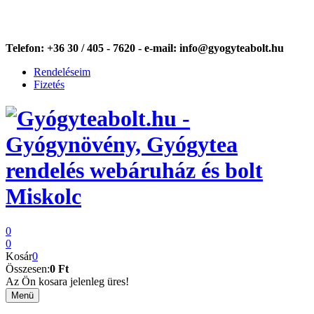
Telefon:
+36 30 / 405 - 7620 -
e-mail:
info@gyogyteabolt.hu
Rendeléseim
Fizetés
0
0
Kosár
0
Összesen:
0 Ft
Az Ön kosara jelenleg üres!
Menü