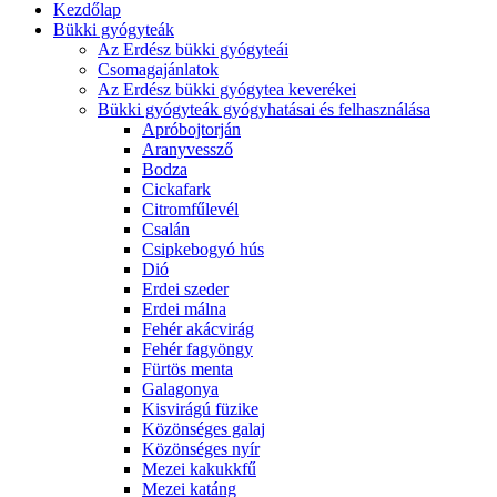
Kezdőlap
Bükki gyógyteák
Az Erdész bükki gyógyteái
Csomagajánlatok
Az Erdész bükki gyógytea keverékei
Bükki gyógyteák gyógyhatásai és felhasználása
Apróbojtorján
Aranyvessző
Bodza
Cickafark
Citromfűlevél
Csalán
Csipkebogyó hús
Dió
Erdei szeder
Erdei málna
Fehér akácvirág
Fehér fagyöngy
Fürtös menta
Galagonya
Kisvirágú füzike
Közönséges galaj
Közönséges nyír
Mezei kakukkfű
Mezei katáng