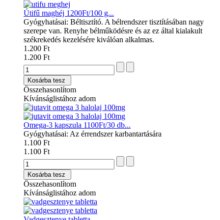
Útifű maghéj 1200Ft/100 g...
Gyógyhatásai: Béltisztító. A bélrendszer tisztításában nagy
szerepe van. Renyhe bélműködésre és az ez által kialakult
székrekedés kezelésére kiválóan alkalmas.
1.200 Ft
1.200 Ft
Kosárba tesz
Összehasonlítom
Kívánságlistához adom
Omega-3 kapszula 1100Ft/30 db...
Gyógyhatásai: Az érrendszer karbantartására
1.100 Ft
1.100 Ft
Kosárba tesz
Összehasonlítom
Kívánságlistához adom
Vadgesztenye tabletta...