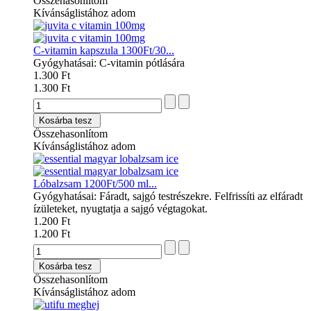
Összehasonlítom
Kívánságlistához adom
C-vitamin kapszula 1300Ft/30...
Gyógyhatásai: C-vitamin pótlására
1.300 Ft
1.300 Ft
Kosárba tesz
Összehasonlítom
Kívánságlistához adom
Lóbalzsam 1200Ft/500 ml...
Gyógyhatásai: Fáradt, sajgó testrészekre. Felfrissíti az elfáradt
ízületeket, nyugtatja a sajgó végtagokat.
1.200 Ft
1.200 Ft
Kosárba tesz
Összehasonlítom
Kívánságlistához adom