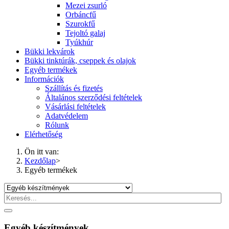
Mezei zsurló
Orbáncfű
Szurokfű
Tejoltó galaj
Tyúkhúr
Bükki lekvárok
Bükki tinktúrák, cseppek és olajok
Egyéb termékek
Információk
Szállítás és fizetés
Általános szerződési feltételek
Vásárlási feltételek
Adatvédelem
Rólunk
Elérhetőség
Ön itt van:
Kezdőlap
>
Egyéb termékek
Egyéb készítmények