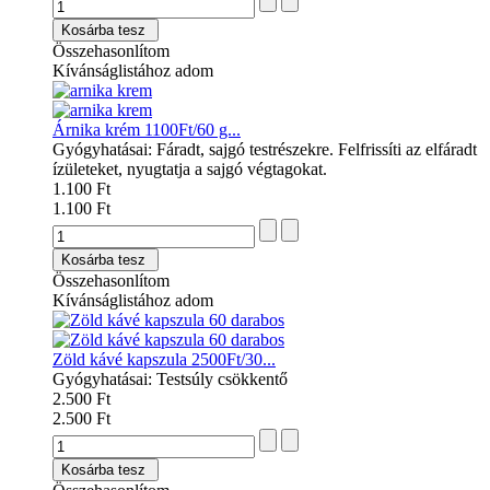
Kosárba tesz
Összehasonlítom
Kívánságlistához adom
Árnika krém 1100Ft/60 g...
Gyógyhatásai: Fáradt, sajgó testrészekre. Felfrissíti az elfáradt
ízületeket, nyugtatja a sajgó végtagokat.
1.100 Ft
1.100 Ft
Kosárba tesz
Összehasonlítom
Kívánságlistához adom
Zöld kávé kapszula 2500Ft/30...
Gyógyhatásai: Testsúly csökkentő
2.500 Ft
2.500 Ft
Kosárba tesz