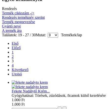
Rendezés
Termék cikkszám -/+
Rendezés terméknév szerint
Termék megnevezése
Gyártó neve
A termék ára
Találatok: 19 - 27 / 30
Mutat:
Termékek/lap
Első
Előző
1
2
3
4
Következő
Utolsó
Fekete Nadálytő Krém...
Gyógyhatásai: Törések, zúzódások, ficamok külső kezelésére
1.000 Ft
1.000 Ft