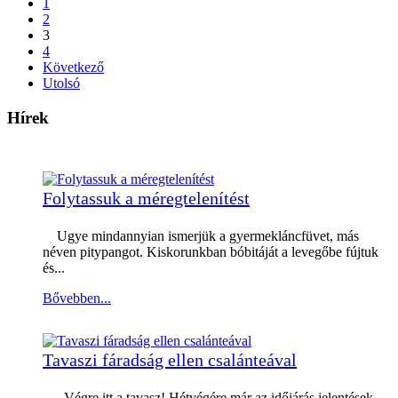
1
2
3
4
Következő
Utolsó
Hírek
Folytassuk a méregtelenítést
Ugye mindannyian ismerjük a gyermekláncfüvet, más
néven pitypangot. Kiskorunkban bóbitáját a levegőbe fújtuk
és...
Bővebben...
Tavaszi fáradság ellen csalánteával
Végre itt a tavasz! Hétvégére már az időjárás jelentések