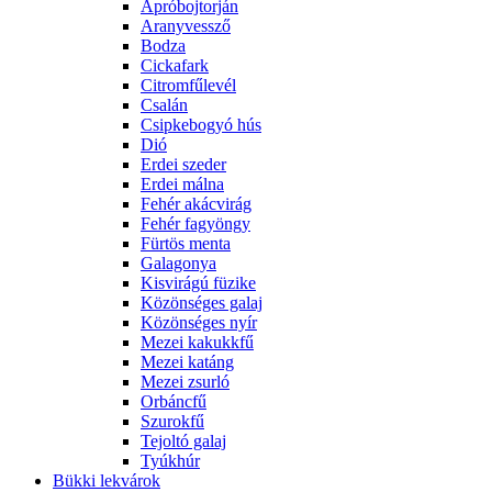
Apróbojtorján
Aranyvessző
Bodza
Cickafark
Citromfűlevél
Csalán
Csipkebogyó hús
Dió
Erdei szeder
Erdei málna
Fehér akácvirág
Fehér fagyöngy
Fürtös menta
Galagonya
Kisvirágú füzike
Közönséges galaj
Közönséges nyír
Mezei kakukkfű
Mezei katáng
Mezei zsurló
Orbáncfű
Szurokfű
Tejoltó galaj
Tyúkhúr
Bükki lekvárok