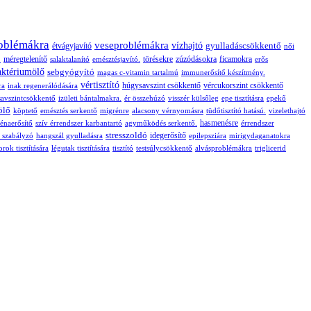
oblémákra
veseproblémákra
vízhajtó
gyulladáscsökkentő
étvágyjavító
női
ó
méregtelenítő
törésekre
zúzódásokra
ficamokra
salaktalanító
emésztésjavító.
erős
aktériumölő
sebgyógyító
magas c-vitamin tartalmú
immunerősítő készítmény.
vértisztító
húgysavszint csökkentő
vércukorszint csökkentő
ra
inak regenerálódására
avszintcsökkentő
izületi bántalmakra.
ér összehúzó
visszér külsőleg
epe tisztításra
epekő
ölő
köptető
emésztés serkentő
migrénre
alacsony vérnyomásra
tüdőtisztító hatású.
vizelethajtó
hasmenésre
énaerősítő
szív érrendszer karbantartó
agyműködés serkentő.
érrendszer
stresszoldó
idegerősítő
t szabályzó
hangszál gyulladásra
epilepsziára
mirigydaganatokra
orok tisztítására
légutak tisztítására
tisztító
testsúlycsökkentő
alvásproblémákra
triglicerid