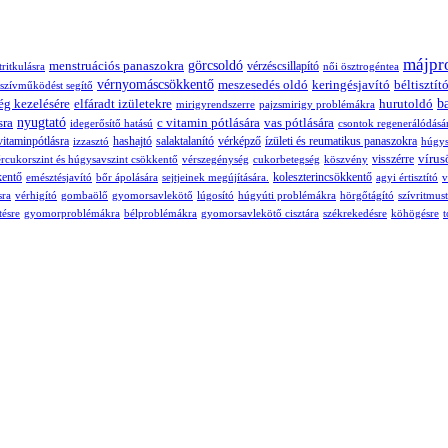
májpr
menstruációs panaszokra
görcsoldó
vérzéscsillapító
tritkulásra
női ösztrogéntea
vérnyomáscsökkentő
meszesedés oldó
keringésjavító
béltisztít
szívműködést segítő
ég kezelésére
elfáradt izületekre
hurutoldó
b
mirigyrendszerre
pajzsmirigy problémákra
sra
nyugtató
c vitamin pótlására
vas pótlására
idegerősítő hatású
csontok regenerálódásá
vitaminpótlásra
hashajtó
salaktalanító
vérképző
ízületi és reumatikus panaszokra
izzasztó
húgys
vírus
visszérre
rcukorszint és húgysavszint csökkentő
vérszegénység
cukorbetegség
köszvény
kentő
koleszterincsökkentő
emésztésjavító
bőr ápolására
sejtjeinek megújítására.
agyi értisztító
v
sra
vérhigító
gombaölő
gyomorsavlekötő
lúgosító
húgyúti problémákra
hörgőtágító
szívritmus
tésre
gyomorproblémákra
bélproblémákra
gyomorsavlekötő
cisztára
székrekedésre
köhögésre
t