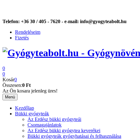
Telefon:
+36 30 / 405 - 7620 -
e-mail:
info@gyogyteabolt.hu
Rendeléseim
Fizetés
0
0
Kosár
0
Összesen:
0 Ft
Az Ön kosara jelenleg üres!
Menü
Kezdőlap
Bükki gyógyteák
Az Erdész bükki gyógyteái
Csomagajánlatok
Az Erdész bükki gyógytea keverékei
Bükki gyógyteák gyógyhatásai és felhasználása