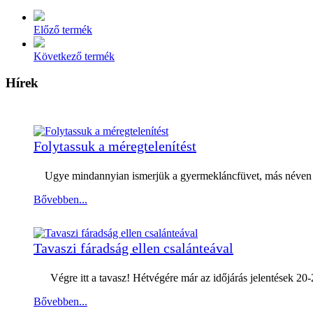
Előző termék
Következő termék
Hírek
Folytassuk a méregtelenítést
Ugye mindannyian ismerjük a gyermekláncfüvet, más néven pit
Bővebben...
Tavaszi fáradság ellen csalánteával
Végre itt a tavasz! Hétvégére már az időjárás jelentések 20-
Bővebben...