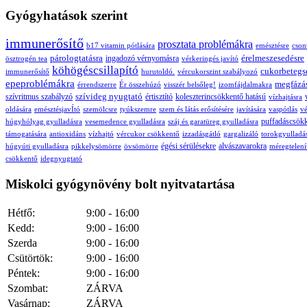
Gyógyhatások szerint
immunerősítő
prosztata problémákra
b17 vitamin pótlására
emésztésre
cson
párologtatásra
érelmeszesedésre
ingadozó vérnyomásra
ösztrogén tea
vérkeringés javító
köhögéscsillapító
cukorbetegs
immunerősítő
hurutoldó.
vércukorszint szabályozó
epeproblémákra
megfázá
érrendszerre
Ér összehúzó
visszér belsőleg!
izomfájdalmakra
szívideg nyugtató
szívritmus szabályzó
értisztító
koleszterincsökkentő hatású
vízhajtásra
oldására
emésztésjavÍtó
szemölcsre
tyúkszemre
szem és látás erősítésére
javítására
vaspótlás
vé
puffadáscsök
húgyhólyag gyulladásra
vesemedence gyulladásra
száj és garatüreg gyulladásra
támogatására
antioxidáns
vízhajtó
vércukor csökkentő
izzadásgátló
gargalizáló
torokgyulladá
égési sérülésekre
alvászavarokra
húgyúti gyulladásra
pikkelysömörre
övsömörre
méregtelení
csökkentő
idegnyugtató
Miskolci gyógynövény bolt nyitvatartása
Hétfő:
9:00 - 16:00
Kedd:
9:00 - 16:00
Szerda
9:00 - 16:00
Csütörtök:
9:00 - 16:00
Péntek:
9:00 - 16:00
Szombat:
ZÁRVA
Vasárnap:
ZÁRVA