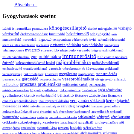
Bővebben...
Gyógyhatások szerint
köhögéscsillapító
vízhajtó
ízületi és reumatikus panaszokra
méregtelenítő
tisztító
vértisztító
érelmeszesedésre
hurutoldó
baktériumölő
sebgyógyító
erős
ingadozó vérnyomásra
immunerősítő
hurutoldó.
vérkeringés javító
szívműködést segítő
c vitamin pótlására
vas pótlására
szem és látás erősítésére
javítására
vízhajtásra
nyugtató
stresszoldó
vírusölő
vitaminpótlásra
idegerősítő
húgysavszintcsökkentő
immunerősítő
epeproblémákra
izületi bántalmakra.
b17 vitamin pótlására
májproblémákra
értisztító
koleszterincsökkentő hatású
puffadáscsökkentő
emésztésjavító
testsúlycsökkentő
vaspótlás
vércukorszint és húgysavszint csökkentő
megfázásra
menstruációs
vérszegénység
cukorbetegség
köszvény
hörgőtágító
veseproblémákra
panaszokra
görcsoldó
elfáradt
vérzéscsillapító
étvágyjavító
prosztata problémákra
izületekre
tüdőtisztító hatású.
epilepsziára
égési sérülésekre
mirigydaganatokra
húgyúti gyulladásra
pikkelysömörre
övsömörre
gyulladáscsökkentő
béltisztító
törésekre
zúzódásokra
ficamokra
emésztésjavÍtó
vérnyomáscsökkentő
keringésjavító
csontok regenerálódására
inak regenerálódására
meszesedés oldó
szívideg nyugtató
szívritmust szabályzó
hangszál gyulladásra
koleszterincsökkentő
agyi értisztító
szív érrendszer karbantartó
agyműködés serkentő.
hasmenésre
salaktalanító
vérképző
vércukorszint
antioxidáns
vízhajtó
vércukor csökkentő
cukorbetegség kezelésére
csökkentő
izzadásgátló
gargalizáló
torokgyulladásra
női
hashajtó
ösztrogéntea
emésztésre
csontritkulásra
izzasztó
székrekedésre
alvászavarokra
szívritmus
gyomorproblémákra
bélproblémákra
gyomorsavlekötő