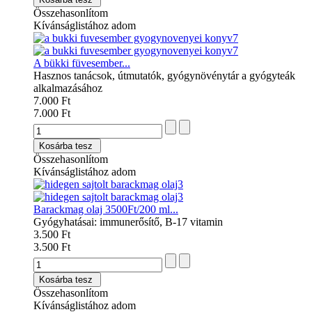
Összehasonlítom
Kívánságlistához adom
A bükki füvesember...
Hasznos tanácsok, útmutatók, gyógynövénytár a gyógyteák
alkalmazásához
7.000 Ft
7.000 Ft
Kosárba tesz
Összehasonlítom
Kívánságlistához adom
Barackmag olaj 3500Ft/200 ml...
Gyógyhatásai: immunerősítő, B-17 vitamin
3.500 Ft
3.500 Ft
Kosárba tesz
Összehasonlítom
Kívánságlistához adom