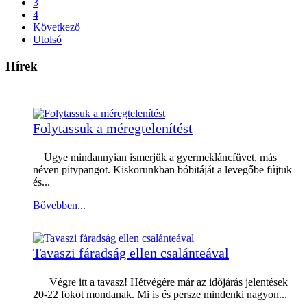
3
4
Következő
Utolsó
Hírek
Folytassuk a méregtelenítést
Ugye mindannyian ismerjük a gyermekláncfüvet, más
néven pitypangot. Kiskorunkban bóbitáját a levegőbe fújtuk
és...
Bővebben...
Tavaszi fáradság ellen csalánteával
Végre itt a tavasz! Hétvégére már az időjárás jelentések
20-22 fokot mondanak. Mi is és persze mindenki nagyon...