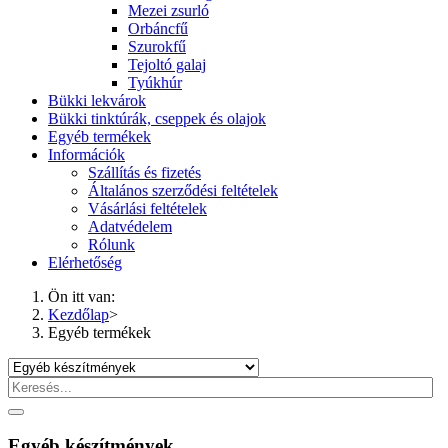
Mezei zsurló
Orbáncfű
Szurokfű
Tejoltó galaj
Tyúkhúr
Bükki lekvárok
Bükki tinktúrák, cseppek és olajok
Egyéb termékek
Információk
Szállítás és fizetés
Általános szerződési feltételek
Vásárlási feltételek
Adatvédelem
Rólunk
Elérhetőség
Ön itt van:
Kezdőlap
>
Egyéb termékek
Egyéb készítmények