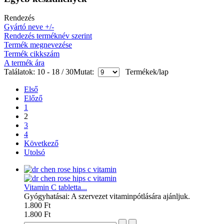
Rendezés
Gyártó neve +/-
Rendezés terméknév szerint
Termék megnevezése
Termék cikkszám
A termék ára
Találatok: 10 - 18 / 30
Mutat:
Termékek/lap
Első
Előző
1
2
3
4
Következő
Utolsó
Vitamin C tabletta...
Gyógyhatásai: A szervezet vitaminpótlására ajánljuk.
1.800 Ft
1.800 Ft