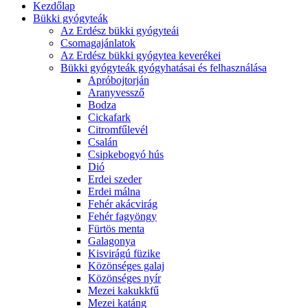
Kezdőlap
Bükki gyógyteák
Az Erdész bükki gyógyteái
Csomagajánlatok
Az Erdész bükki gyógytea keverékei
Bükki gyógyteák gyógyhatásai és felhasználása
Apróbojtorján
Aranyvessző
Bodza
Cickafark
Citromfűlevél
Csalán
Csipkebogyó hús
Dió
Erdei szeder
Erdei málna
Fehér akácvirág
Fehér fagyöngy
Fürtös menta
Galagonya
Kisvirágú füzike
Közönséges galaj
Közönséges nyír
Mezei kakukkfű
Mezei katáng