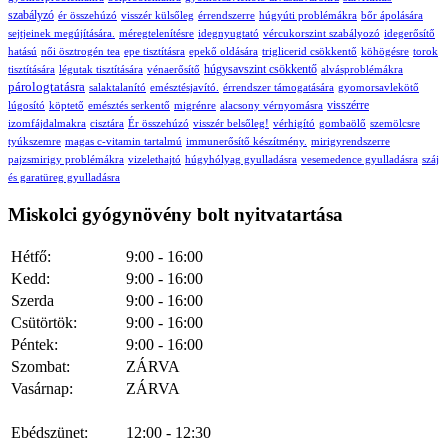
szabályzó
ér összehúzó
visszér külsőleg
érrendszerre
húgyúti problémákra
bőr ápolására
sejtjeinek megújítására.
méregtelenítésre
idegnyugtató
vércukorszint szabályozó
idegerősítő
hatású
női ösztrogén tea
epe tisztításra
epekő oldására
triglicerid csökkentő
köhögésre
torok
húgysavszint csökkentő
tisztítására
légutak tisztítására
vénaerősítő
alvásproblémákra
párologtatásra
salaktalanító
emésztésjavító.
érrendszer támogatására
gyomorsavlekötő
visszérre
lúgosító
köptető
emésztés serkentő
migrénre
alacsony vérnyomásra
izomfájdalmakra
cisztára
Ér összehúzó
visszér belsőleg!
vérhigító
gombaölő
szemölcsre
tyúkszemre
magas c-vitamin tartalmú
immunerősítő készítmény.
mirigyrendszerre
pajzsmirigy problémákra
vizelethajtó
húgyhólyag gyulladásra
vesemedence gyulladásra
száj
és garatüreg gyulladásra
Miskolci gyógynövény bolt nyitvatartása
Hétfő:
9:00 - 16:00
Kedd:
9:00 - 16:00
Szerda
9:00 - 16:00
Csütörtök:
9:00 - 16:00
Péntek:
9:00 - 16:00
Szombat:
ZÁRVA
Vasárnap:
ZÁRVA
Ebédszünet:
12:00 - 12:30