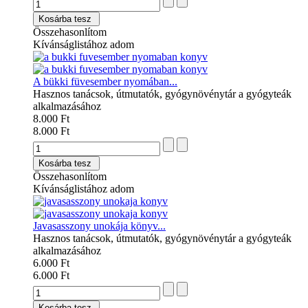
Kosárba tesz
Összehasonlítom
Kívánságlistához adom
A bükki füvesember nyomában...
Hasznos tanácsok, útmutatók, gyógynövénytár a gyógyteák
alkalmazásához
8.000 Ft
8.000 Ft
Kosárba tesz
Összehasonlítom
Kívánságlistához adom
Javasasszony unokája könyv...
Hasznos tanácsok, útmutatók, gyógynövénytár a gyógyteák
alkalmazásához
6.000 Ft
6.000 Ft
Kosárba tesz