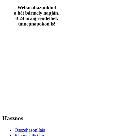
Webáruházunkból
a hét bármely napján,
0-24 óráig rendelhet,
ünnepnapokon is!
Hasznos
Összehasonlítás
Kívánságlistám