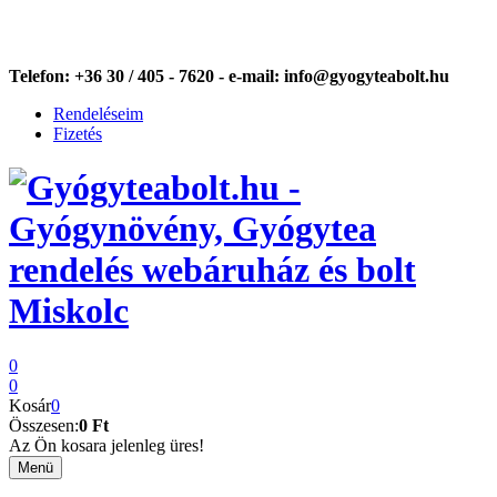
Telefon:
+36 30 / 405 - 7620 -
e-mail:
info@gyogyteabolt.hu
Rendeléseim
Fizetés
0
0
Kosár
0
Összesen:
0 Ft
Az Ön kosara jelenleg üres!
Menü