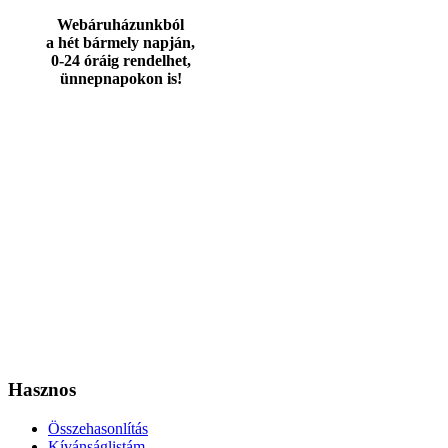
Webáruházunkból
a hét bármely napján,
0-24 óráig rendelhet,
ünnepnapokon is!
Hasznos
Összehasonlítás
Kívánságlistám