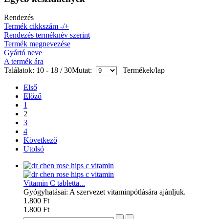
Rendezés
Termék cikkszám -/+
Rendezés terméknév szerint
Termék megnevezése
Gyártó neve
A termék ára
Találatok: 10 - 18 / 30
Mutat:
Termékek/lap
Első
Előző
1
2
3
4
Következő
Utolsó
Vitamin C tabletta...
Gyógyhatásai: A szervezet vitaminpótlására ajánljuk.
1.800 Ft
1.800 Ft