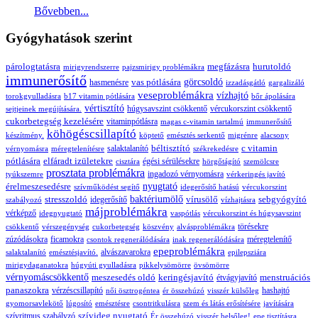
Bővebben...
Gyógyhatások szerint
párologtatásra
megfázásra
hurutoldó
mirigyrendszerre
pajzsmirigy problémákra
immunerősítő
vas pótlására
görcsoldó
hasmenésre
izzadásgátló
gargalizáló
veseproblémákra
vízhajtó
torokgyulladásra
b17 vitamin pótlására
bőr ápolására
vértisztító
húgysavszint csökkentő
vércukorszint csökkentő
sejtjeinek megújítására.
cukorbetegség kezelésére
vitaminpótlásra
magas c-vitamin tartalmú
immunerősítő
köhögéscsillapító
készítmény.
köptető
emésztés serkentő
migrénre
alacsony
béltisztító
c vitamin
salaktalanító
vérnyomásra
méregtelenítésre
székrekedésre
pótlására
elfáradt izületekre
égési sérülésekre
cisztára
hörgőtágító
szemölcsre
prosztata problémákra
ingadozó vérnyomásra
tyúkszemre
vérkeringés javító
érelmeszesedésre
nyugtató
szívműködést segítő
idegerősítő hatású
vércukorszint
stresszoldó
baktériumölő
vírusölő
sebgyógyító
idegerősítő
szabályozó
vízhajtásra
májproblémákra
vérképző
idegnyugtató
vaspótlás
vércukorszint és húgysavszint
törésekre
csökkentő
vérszegénység
cukorbetegség
köszvény
alvásproblémákra
zúzódásokra
ficamokra
méregtelenítő
csontok regenerálódására
inak regenerálódására
epeproblémákra
alvászavarokra
salaktalanító
emésztésjavító.
epilepsziára
mirigydaganatokra
húgyúti gyulladásra
pikkelysömörre
övsömörre
vérnyomáscsökkentő
meszesedés oldó
keringésjavító
menstruációs
étvágyjavító
panaszokra
vérzéscsillapító
hashajtó
női ösztrogéntea
ér összehúzó
visszér külsőleg
gyomorsavlekötő
lúgosító
emésztésre
csontritkulásra
szem és látás erősítésére
javítására
szívideg nyugtató
szívritmus szabályzó
Ér összehúzó
visszér belsőleg!
epe tisztításra