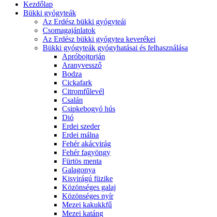
Kezdőlap
Bükki gyógyteák
Az Erdész bükki gyógyteái
Csomagajánlatok
Az Erdész bükki gyógytea keverékei
Bükki gyógyteák gyógyhatásai és felhasználása
Apróbojtorján
Aranyvessző
Bodza
Cickafark
Citromfűlevél
Csalán
Csipkebogyó hús
Dió
Erdei szeder
Erdei málna
Fehér akácvirág
Fehér fagyöngy
Fürtös menta
Galagonya
Kisvirágú füzike
Közönséges galaj
Közönséges nyír
Mezei kakukkfű
Mezei katáng