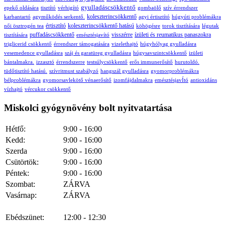
gyulladáscsökkentő
epekő oldására
tisztító
vérhigító
gombaölő
szív érrendszer
koleszterincsökkentő
karbantartó
agyműködés serkentő.
agyi értisztító
húgyúti problémákra
értisztító
koleszterincsökkentő hatású
női ösztrogén tea
köhögésre
torok tisztítására
légutak
puffadáscsökkentő
visszérre
ízületi és reumatikus panaszokra
tisztítására
emésztésjavító
triglicerid csökkentő
érrendszer támogatására
vizelethajtó
húgyhólyag gyulladásra
vesemedence gyulladásra
száj és garatüreg gyulladásra
húgysavszintcsökkentő
izületi
bántalmakra.
izzasztó
érrendszerre
testsúlycsökkentő
erős immunerősítő
hurutoldó.
tüdőtisztító hatású.
szívritmust szabályzó
hangszál gyulladásra
gyomorproblémákra
bélproblémákra
gyomorsavlekötő
vénaerősítő
izomfájdalmakra
emésztésjavÍtó
antioxidáns
vízhajtó
vércukor csökkentő
Miskolci gyógynövény bolt nyitvatartása
Hétfő:
9:00 - 16:00
Kedd:
9:00 - 16:00
Szerda
9:00 - 16:00
Csütörtök:
9:00 - 16:00
Péntek:
9:00 - 16:00
Szombat:
ZÁRVA
Vasárnap:
ZÁRVA
Ebédszünet:
12:00 - 12:30