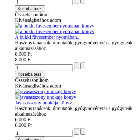
Kosárba tesz
Összehasonlítom
Kívánságlistához adom
A bükki füvesember nyomában...
Hasznos tanácsok, útmutatók, gyógynövénytár a gyógyteák
alkalmazásához
8.000 Ft
8.000 Ft
Kosárba tesz
Összehasonlítom
Kívánságlistához adom
Javasasszony unokája könyv...
Hasznos tanácsok, útmutatók, gyógynövénytár a gyógyteák
alkalmazásához
6.000 Ft
6.000 Ft
Kosárba tesz