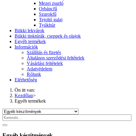
Mezei zsurló
Orbáncfű
Szurokfű
Tejoltó galaj
Tyúkhúr
Bükki lekvárok
Bükki tinktúrák, cseppek és olajok
Egyéb termékek
Információk
Szállítás és fizetés
Általános szerződési feltételek
Vásárlási feltételek
Adatvédelem
Rólunk
Elérhetőség
Ön itt van:
Kezdőlap
>
Egyéb termékek
Egyéb készítmények