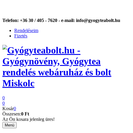
Telefon:
+36 30 / 405 - 7620 -
e-mail:
info@gyogyteabolt.hu
Rendeléseim
Fizetés
0
0
Kosár
0
Összesen:
0 Ft
Az Ön kosara jelenleg üres!
Menü