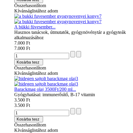
Összehasonlítom
Kívánságlistához adom
A bükki füvesember...
Hasznos tanácsok, útmutatók, gyógynövénytár a gyógyteák
alkalmazásához
7.000 Ft
7.000 Ft
Kosárba tesz
Összehasonlítom
Kívánságlistához adom
Barackmag olaj 3500Ft/200 ml...
Gyógyhatásai: immunerősítő, B-17 vitamin
3.500 Ft
3.500 Ft
Kosárba tesz
Összehasonlítom
Kívánságlistához adom