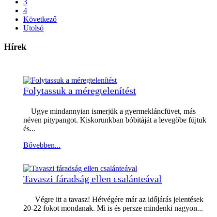
3
4
Következő
Utolsó
Hírek
Folytassuk a méregtelenítést
Ugye mindannyian ismerjük a gyermekláncfüvet, más
néven pitypangot. Kiskorunkban bóbitáját a levegőbe fújtuk
és...
Bővebben...
Tavaszi fáradság ellen csalánteával
Végre itt a tavasz! Hétvégére már az időjárás jelentések
20-22 fokot mondanak. Mi is és persze mindenki nagyon...