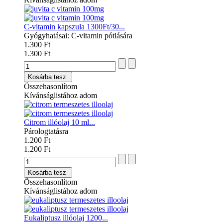
C-vitamin kapszula 1300Ft/30...
Gyógyhatásai: C-vitamin pótlására
1.300 Ft
1.300 Ft
Kosárba tesz
Összehasonlítom
Kívánságlistához adom
Citrom illóolaj 10 ml...
Párologtatásra
1.200 Ft
1.200 Ft
Kosárba tesz
Összehasonlítom
Kívánságlistához adom
Eukaliptusz illóolaj 1200...