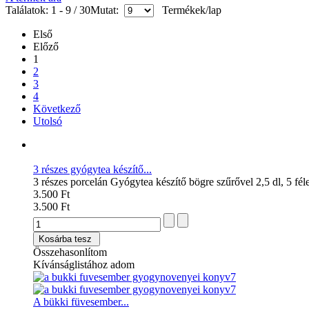
Találatok: 1 - 9 / 30
Mutat:
Termékek/lap
Első
Előző
1
2
3
4
Következő
Utolsó
3 részes gyógytea készítő...
3 részes porcelán Gyógytea készítő bögre szűrővel 2,5 dl, 5 fé
3.500 Ft
3.500 Ft
Kosárba tesz
Összehasonlítom
Kívánságlistához adom
A bükki füvesember...