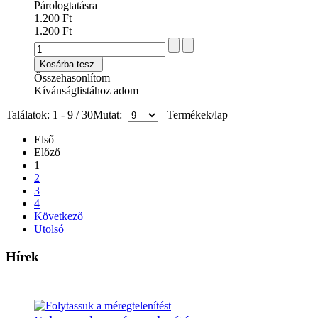
Párologtatásra
1.200 Ft
1.200 Ft
Kosárba tesz
Összehasonlítom
Kívánságlistához adom
Találatok: 1 - 9 / 30
Mutat:
Termékek/lap
Első
Előző
1
2
3
4
Következő
Utolsó
Hírek