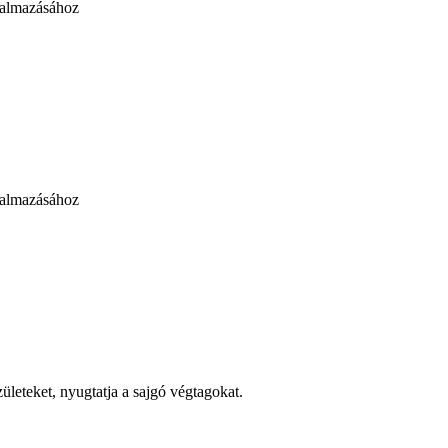
kalmazásához
kalmazásához
ízületeket, nyugtatja a sajgó végtagokat.