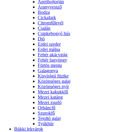
Apróbojtorján
Aranyvessző
Bodza
Cickafark
Citromfűlevél
Csalán
Csipkebogyó hús
Dió
Erdei szeder
Erdei málna
Fehér akácvirág
Fehér fagyöngy
Fürtös menta
Galagonya
Kisvirágú füzike
Közönséges galaj
Közönséges nyír
Mezei kakukkfű
Mezei katáng
Mezei zsurló
Orbáncfű
Szurokfű
Tejoltó galaj
Tyúkhúr
Bükki lekvárok