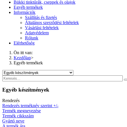
Bükki tinktúrák, cseppek és olajok
Egyéb termékek
Információk
Szállítás és fizetés
Általános szerződési feltételek
Vásárlási feltételek
Adatvédelem
Rólunk
Elérhetőség
Ön itt van:
Kezdőlap
>
Egyéb termékek
Egyéb készítmények
Rendezés
Rendezés terméknév szerint +/-
Termék megnevezése
Termék cikkszám
Gyártó neve
A termék ára