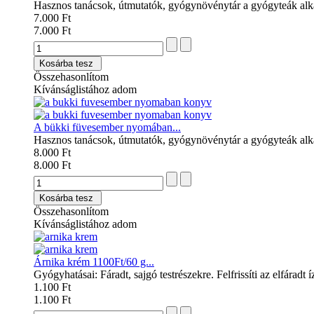
Hasznos tanácsok, útmutatók, gyógynövénytár a gyógyteák al
7.000 Ft
7.000 Ft
Kosárba tesz
Összehasonlítom
Kívánságlistához adom
A bükki füvesember nyomában...
Hasznos tanácsok, útmutatók, gyógynövénytár a gyógyteák al
8.000 Ft
8.000 Ft
Kosárba tesz
Összehasonlítom
Kívánságlistához adom
Árnika krém 1100Ft/60 g...
Gyógyhatásai: Fáradt, sajgó testrészekre. Felfrissíti az elfáradt 
1.100 Ft
1.100 Ft