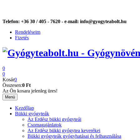
Telefon:
+36 30 / 405 - 7620 -
e-mail:
info@gyogyteabolt.hu
Rendeléseim
Fizetés
0
0
Kosár
0
Összesen:
0 Ft
Az Ön kosara jelenleg üres!
Menü
Kezdőlap
Bükki gyógyteák
Az Erdész bükki gyógyteái
Csomagajánlatok
Az Erdész bükki gyógytea keverékei
Bükki gyógyteák gyógyhatásai és felhasználása