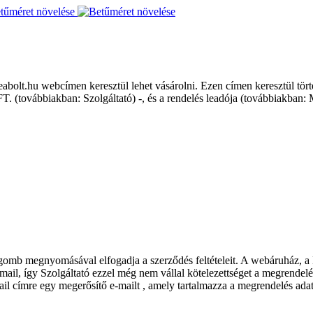
tűméret növelése
lt.hu webcímen keresztül lehet vásárolni. Ezen címen keresztül történt
 (továbbiakban: Szolgáltató) -, és a rendelés leadója (továbbiakban: 
omb megnyomásával elfogadja a szerződés feltételeit. A webáruház, a M
ail, így Szolgáltató ezzel még nem vállal kötelezettséget a megrendelés
il címre egy megerősítő e-mailt , amely tartalmazza a megrendelés adatait