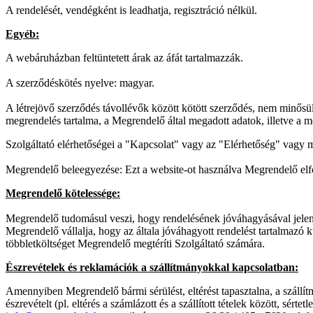
A rendelését, vendégként is leadhatja, regisztráció nélkül.
Egyéb:
A webáruházban feltüntetett árak az áfát tartalmazzák.
A szerződéskötés nyelve: magyar.
A létrejövő szerződés távollévők között kötött szerződés, nem minősül 
megrendelés tartalma, a Megrendelő által megadott adatok, illetve a m
Szolgáltató elérhetőségei a "Kapcsolat" vagy az "Elérhetőség" vagy m
Megrendelő beleegyezése: Ezt a website-ot használva Megrendelő elfogad
Megrendelő kötelessége:
Megrendelő tudomásul veszi, hogy rendelésének jóváhagyásával jelen do
Megrendelő vállalja, hogy az általa jóváhagyott rendelést tartalmazó
többletköltséget Megrendelő megtéríti Szolgáltató számára.
Észrevételek és reklamációk a szállítmányokkal kapcsolatban:
Amennyiben Megrendelő bármi sérülést, eltérést tapasztalna, a szállít
észrevételt (pl. eltérés a számlázott és a szállított tételek között, sért