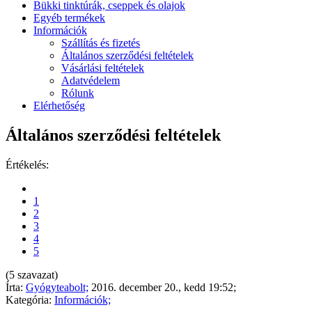
Bükki tinktúrák, cseppek és olajok
Egyéb termékek
Információk
Szállítás és fizetés
Általános szerződési feltételek
Vásárlási feltételek
Adatvédelem
Rólunk
Elérhetőség
Általános szerződési feltételek
Értékelés:
1
2
3
4
5
(5 szavazat)
Írta:
Gyógyteabolt;
2016. december 20., kedd 19:52;
Kategória:
Információk;