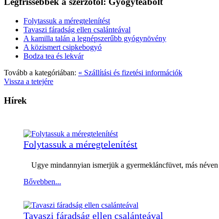
Legfrissebbek a szerzőtől: Gyógyteabolt
Folytassuk a méregtelenítést
Tavaszi fáradság ellen csalánteával
A kamilla talán a legnépszerűbb gyógynövény
A közismert csipkebogyó
Bodza tea és lekvár
Tovább a kategóriában:
« Szállítási és fizetési információk
Vissza a tetejére
Hírek
Folytassuk a méregtelenítést
Ugye mindannyian ismerjük a gyermekláncfüvet, más néven pit
Bővebben...
Tavaszi fáradság ellen csalánteával