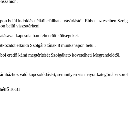
fonszámon.
 belül indoklás nélkül elállhat a vásárlástól. Ebben az esetben Szolgál
on belül visszatéríteni.
tatásával kapcsolatban felmerült költségeket.
ilatkozatot elküldi Szolgáltatónak 8 munkanapon belül.
ól eredő kárai megtérítését Szolgáltató követelheti Megrendelőtől.
es áruházhoz való kapcsolódásért, semmilyen vis mayor kategóriába soro
 hétfő 10:31