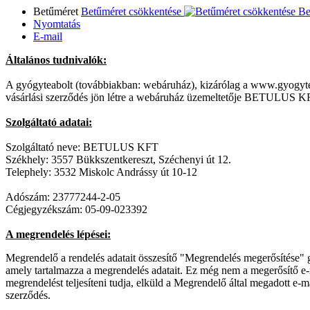
Betűméret
Betűméret csökkentése
Be
Nyomtatás
E-mail
Általános tudnivalók:
A gyógyteabolt (továbbiakban: webáruház), kizárólag a www.gyogyteabo
vásárlási szerződés jön létre a webáruház üzemeltetője BETULUS KFT.
Szolgáltató adatai:
Szolgáltató neve: BETULUS KFT
Székhely: 3557 Bükkszentkereszt, Széchenyi út 12.
Telephely: 3532 Miskolc Andrássy út 10-12
Adószám: 23777244-2-05
Cégjegyzékszám: 05-09-023392
A megrendelés lépései:
Megrendelő a rendelés adatait összesítő "Megrendelés megerősítése" g
amely tartalmazza a megrendelés adatait. Ez még nem a megerősítő e-m
megrendelést teljesíteni tudja, elküld a Megrendelő által megadott e-ma
szerződés.