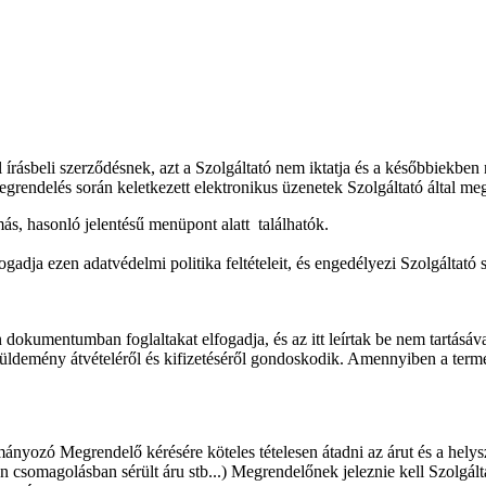
írásbeli szerződésnek, azt a Szolgáltató nem iktatja és a későbbiekben n
egrendelés során keletkezett elektronikus üzenetek Szolgáltató által me
ás, hasonló jelentésű menüpont alatt találhatók.
ja ezen adatvédelmi politika feltételeit, és engedélyezi Szolgáltató sz
kumentumban foglaltakat elfogadja, és az itt leírtak be nem tartásával 
 küldemény átvételéről és kifizetéséről gondoskodik. Amennyiben a ter
mányozó Megrendelő kérésére köteles tételesen átadni az árut és a hely
etlen csomagolásban sérült áru stb...) Megrendelőnek jeleznie kell Szolgált