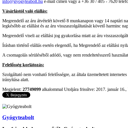
info@gyogyteabolt.hu
e-mail címen vagy a +36 30 / 405 - 7620 tele
Vásárlástól való elállás:
Megrendelő az áru átvételét követő 8 munkanapon vagy 14 naptári napon
legkésőbb az elállást és az áru visszaszolgáltatását követő harminc nap
Megrendelő viseli az elállási jog gyakorlása miatt az áru visszaszolgál
Írásban történő elállás esetén elegendő, ha Megrendelő az elállási ny
A csomagolás sérüléséből adódó, vagy nem rendeltetésszerű használatb
Felelősség korlátozás:
Szolgáltató nem vonható felelősségre, az általa üzemeltetett internet
irányítása alatt.
Megjelent:
27749099
alkalommal
Utoljára frissítve: 2017. január 16.,
Gyógyteabolt