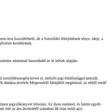
em lesz hozzáférhető, de a Szerződés létrejöttének ténye, ideje, a
gőrzésre kerülhetnek.
ámára adatainak használatát az itt leírtak alapján.
szerződésszegést követ el, melyért jogi felelősséggel tartozik.
mék átadása-átvétele Megrendelő hibájából meghiúsul, az ebből eredő
színen jegyzőkönyvet felvenni. Az ilyen eseteket, és bármi egyéb
ató felé az áru átvételétől számított 48 órán belül a(z)