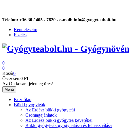
Telefon:
+36 30 / 405 - 7620 -
e-mail:
info@gyogyteabolt.hu
Rendeléseim
Fizetés
0
0
Kosár
0
Összesen:
0 Ft
Az Ön kosara jelenleg üres!
Menü
Kezdőlap
Bükki gyógyteák
Az Erdész bükki gyógyteái
Csomagajánlatok
Az Erdész bükki gyógytea keverékei
Bükki gyógyteák gyógyhatásai és felhasználása