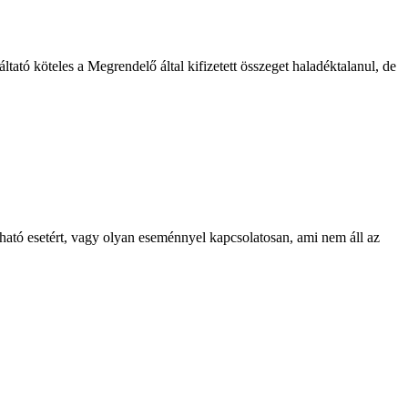
tató köteles a Megrendelő által kifizetett összeget haladéktalanul, de
lható esetért, vagy olyan eseménnyel kapcsolatosan, ami nem áll az