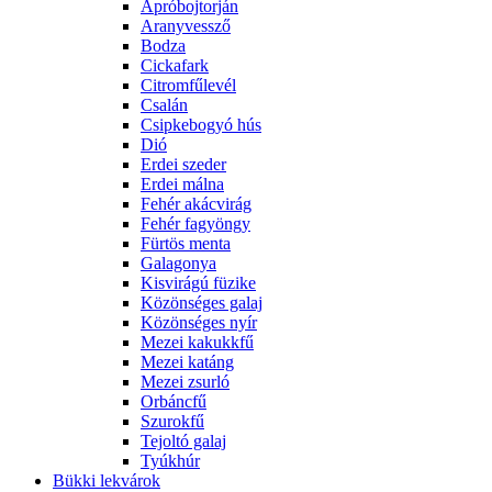
Apróbojtorján
Aranyvessző
Bodza
Cickafark
Citromfűlevél
Csalán
Csipkebogyó hús
Dió
Erdei szeder
Erdei málna
Fehér akácvirág
Fehér fagyöngy
Fürtös menta
Galagonya
Kisvirágú füzike
Közönséges galaj
Közönséges nyír
Mezei kakukkfű
Mezei katáng
Mezei zsurló
Orbáncfű
Szurokfű
Tejoltó galaj
Tyúkhúr
Bükki lekvárok