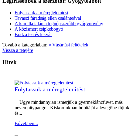
Legfrissebbek a szerzőtől: Gyógyteabolt
Folytassuk a méregtelenítést
Tavaszi fáradság ellen csalánteával
A kamilla talán a legnépszerűbb gyógynövény
A közismert csipkebogyó
Bodza tea és lekvár
Tovább a kategóriában:
« Vásárlási feltételek
Vissza a tetejére
Hírek
Folytassuk a méregtelenítést
Ugye mindannyian ismerjük a gyermekláncfüvet, más
néven pitypangot. Kiskorunkban bóbitáját a levegőbe fújtuk
és...
Bővebben...