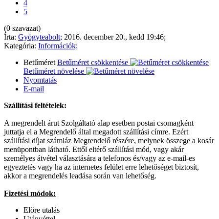
4
5
(0 szavazat)
Írta:
Gyógyteabolt;
2016. december 20., kedd 19:46;
Kategória:
Információk;
Betűméret
Betűméret csökkentése
Betűméret növelése
Nyomtatás
E-mail
Szállítási feltételek:
A megrendelt árut Szolgáltató alap esetben postai csomagként
juttatja el a Megrendelő által megadott szállítási címre. Ezért
szállítási díjat számláz Megrendelő részére, melynek összege a kosár
menüpontban látható. Ettől eltérő szállítási mód, vagy akár
személyes átvétel választására a telefonos és/vagy az e-mail-es
egyeztetés vagy ha az internetes felület erre lehetőséget biztosít,
akkor a megrendelés leadása során van lehetőség.
Fizetési módok:
Előre utalás
Utánvéttel