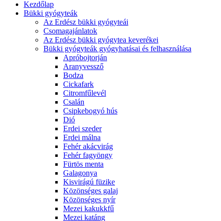
Kezdőlap
Bükki gyógyteák
Az Erdész bükki gyógyteái
Csomagajánlatok
Az Erdész bükki gyógytea keverékei
Bükki gyógyteák gyógyhatásai és felhasználása
Apróbojtorján
Aranyvessző
Bodza
Cickafark
Citromfűlevél
Csalán
Csipkebogyó hús
Dió
Erdei szeder
Erdei málna
Fehér akácvirág
Fehér fagyöngy
Fürtös menta
Galagonya
Kisvirágú füzike
Közönséges galaj
Közönséges nyír
Mezei kakukkfű
Mezei katáng