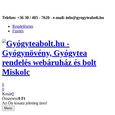
Telefon:
+36 30 / 405 - 7620 -
e-mail:
info@gyogyteabolt.hu
Rendeléseim
Fizetés
0
0
Kosár
0
Összesen:
0 Ft
Az Ön kosara jelenleg üres!
Menü