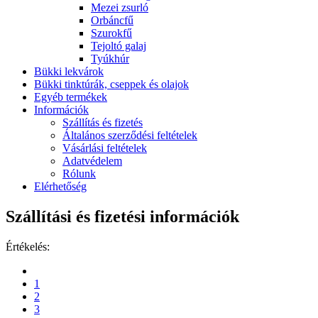
Mezei zsurló
Orbáncfű
Szurokfű
Tejoltó galaj
Tyúkhúr
Bükki lekvárok
Bükki tinktúrák, cseppek és olajok
Egyéb termékek
Információk
Szállítás és fizetés
Általános szerződési feltételek
Vásárlási feltételek
Adatvédelem
Rólunk
Elérhetőség
Szállítási és fizetési információk
Értékelés:
1
2
3