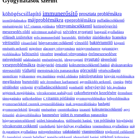
Gyógyhatások szerint
immunerősítő
köhögéscsillapító
prosztata problémákra
májproblémákra
epeproblémákra
puffadáscsökkentő
izomfájdalmakra
vérnyomáscsökkentő
keringésjavító
emésztésjavító
b17 vitamin pótlására
meszesedés oldó
szívideg nyugtató
szívritmust szabályzó
hangszál gyulladásra
elfáradt izületekre
törésekre
zúzódásokra
ficamokra
erős immunerősítő
hurutoldó.
vértisztító
vírusölő
baktériumölő
húgysavszint csökkentő
vénaerősítő
köptető
emésztés serkentő
migrénre
alacsony vérnyomásra
mirigyrendszerre
pajzsmirigy
béltisztító
érelmeszesedésre
visszérre
ingadozó vérnyomásra
problémákra
nyugtató
méregtelenítő
idegerősítő
salaktalanító
emésztésjavító.
idegnyugtató
veseproblémákra
étvágyjavító
értisztító
koleszterincsökkentő hatású
alvászavarokra
stresszoldó
vízhajtó
menstruációs panaszokra
görcsoldó
vérzéscsillapító
párologtatásra
szemölcsre
tyúkszemre
epe tisztításra
epekő oldására
húgyúti problémákra
megfázásra
hurutoldó
égési
szív érrendszer karbantartó
agyműködés serkentő.
cisztára
gyulladáscsökkentő
sebgyógyító
sérülésekre
vérhigító
gombaölő
bőr ápolására
cukorbetegség kezelésére
sejtjeinek megújítására.
vércukorszint szabályozó
érrendszer
c vitamin pótlására
támogatására
székrekedésre
gyomorproblémákra
bélproblémákra
hashajtó
gyomorsavlekötő
csontok regenerálódására
inak regenerálódására
koleszterincsökkentő
gyomorsavlekötő
lúgosító
emésztésre
csontritkulásra
izzasztó
agyi
hasmenésre
ízületi és reumatikus panaszokra
értisztító
alvásproblémákra
vas pótlására
húgysavszintcsökkentő
izületi bántalmakra.
tüdőtisztító hatású.
hörgőtágító
vércukorszint csökkentő
vizelethajtó
húgyhólyag gyulladásra
vesemedence gyulladásra
száj
salaktalanító
vitaminpótlásra
és garatüreg gyulladásra
méregtelenítésre
triglicerid csökkentő
vérképző
Ér összehúzó
visszér belsőleg!
testsúlycsökkentő
idegerősítő hatású
köhögésre