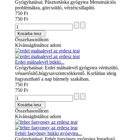
Gyógyhatásai: Pásztortáska gyógytea Menstruációs
problémákra, görcsoldó, vérzéscsillapító.
750 Ft
750 Ft
Kosárba tesz
Összehasonlítom
Kívánságlistához adom
Erdei málnalevél bükki...
Gyógyhatásai: Erdei málnalevél gyógytea vértisztító,
vénaerősítő,húgysavszintcsökkentő. Korlátlan ideig
fogyasztható a nap bármely szakában.
750 Ft
750 Ft
Kosárba tesz
Összehasonlítom
Kívánságlistához adom
Fehér fagyöngy bükki gyógytea...
Gyógyhatásai: Fehér fagyöngy gyógytea Ingadozó