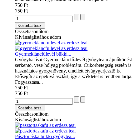
750 Ft
750 Ft
Kosárba tesz
Összehasonlítom
Kívánságlistához adom
Gyermekláncfűlevél bükki...
Gyógyhatásai Gyermekláncfű-levél gyógytea májműködést
serkentő, vese-hólyag problémára. Cukorbetegség esetén is
használatos gyógynövény, emellett étvágygerjesztő is.
Elősegíti az epekiválasztást, így a székletet is rendben tartja.
Fogyasztása...
750 Ft
750 Ft
Kosárba tesz
Összehasonlítom
Kívánságlistához adom
Pásztortáska bükki gyógytea...