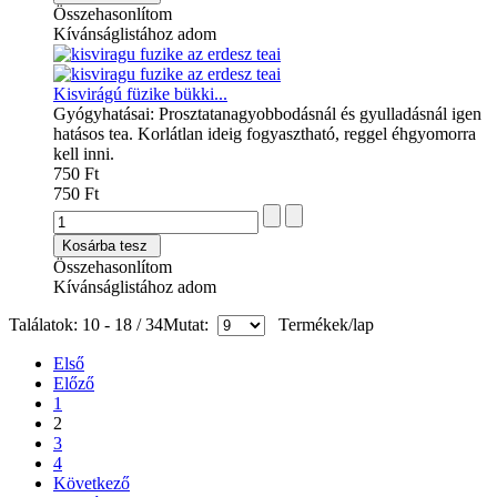
Összehasonlítom
Kívánságlistához adom
Kisvirágú füzike bükki...
Gyógyhatásai: Prosztatanagyobbodásnál és gyulladásnál igen
hatásos tea. Korlátlan ideig fogyasztható, reggel éhgyomorra
kell inni.
750 Ft
750 Ft
Kosárba tesz
Összehasonlítom
Kívánságlistához adom
Találatok: 10 - 18 / 34
Mutat:
Termékek/lap
Első
Előző
1
2
3
4
Következő