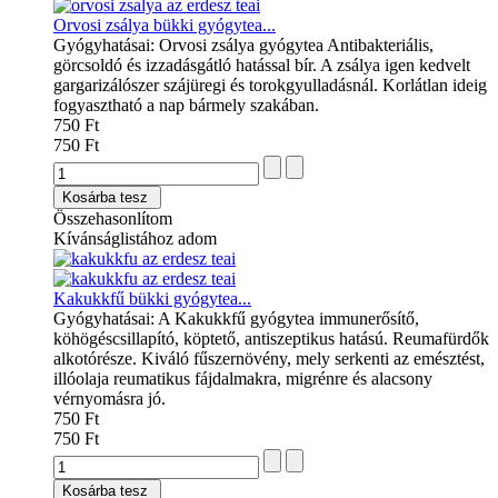
Orvosi zsálya bükki gyógytea...
Gyógyhatásai: Orvosi zsálya gyógytea Antibakteriális,
görcsoldó és izzadásgátló hatással bír. A zsálya igen kedvelt
gargarizálószer szájüregi és torokgyulladásnál. Korlátlan ideig
fogyasztható a nap bármely szakában.
750 Ft
750 Ft
Kosárba tesz
Összehasonlítom
Kívánságlistához adom
Kakukkfű bükki gyógytea...
Gyógyhatásai: A Kakukkfű gyógytea immunerősítő,
köhögéscsillapító, köptető, antiszeptikus hatású. Reumafürdők
alkotórésze. Kiváló fűszernövény, mely serkenti az emésztést,
illóolaja reumatikus fájdalmakra, migrénre és alacsony
vérnyomásra jó.
750 Ft
750 Ft
Kosárba tesz