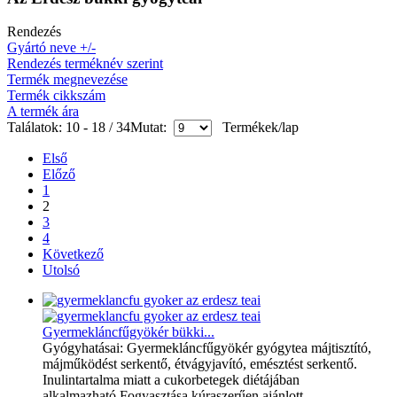
Rendezés
Gyártó neve +/-
Rendezés terméknév szerint
Termék megnevezése
Termék cikkszám
A termék ára
Találatok: 10 - 18 / 34
Mutat:
Termékek/lap
Első
Előző
1
2
3
4
Következő
Utolsó
Gyermekláncfűgyökér bükki...
Gyógyhatásai: Gyermekláncfűgyökér gyógytea májtisztító,
májműködést serkentő, étvágyjavító, emésztést serkentő.
Inulintartalma miatt a cukorbetegek diétájában
alkalmazható.Fogyasztása kúraszerűen ajánlott.