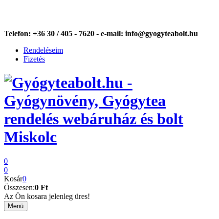
Telefon:
+36 30 / 405 - 7620 -
e-mail:
info@gyogyteabolt.hu
Rendeléseim
Fizetés
0
0
Kosár
0
Összesen:
0 Ft
Az Ön kosara jelenleg üres!
Menü