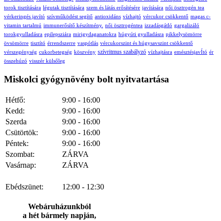
torok tisztítására
légutak tisztítására
szem és látás erősítésére
javítására
női ösztrogén tea
vérkeringés javító
szívműködést segítő
antioxidáns
vízhajtó
vércukor csökkentő
magas c-
vitamin tartalmú
immunerősítő készítmény.
női ösztrogéntea
izzadásgátló
gargalizáló
torokgyulladásra
epilepsziára
mirigydaganatokra
húgyúti gyulladásra
pikkelysömörre
övsömörre
tisztító
érrendszerre
vaspótlás
vércukorszint és húgysavszint csökkentő
szívritmus szabályzó
vérszegénység
cukorbetegség
köszvény
vízhajtásra
emésztésjavÍtó
ér
összehúzó
visszér külsőleg
Miskolci gyógynövény bolt nyitvatartása
Hétfő:
9:00 - 16:00
Kedd:
9:00 - 16:00
Szerda
9:00 - 16:00
Csütörtök:
9:00 - 16:00
Péntek:
9:00 - 16:00
Szombat:
ZÁRVA
Vasárnap:
ZÁRVA
Ebédszünet:
12:00 - 12:30
Webáruházunkból
a hét bármely napján,