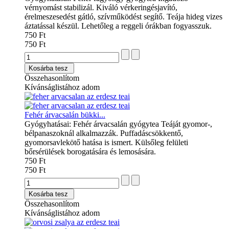
vérnyomást stabilizál. Kiváló vérkeringésjavító,
érelmeszesedést gátló, szívműködést segítő. Teája hideg vizes
áztatással készül. Lehetőleg a reggeli órákban fogyasszuk.
750 Ft
750 Ft
Kosárba tesz
Összehasonlítom
Kívánságlistához adom
Fehér árvacsalán bükki...
Gyógyhatásai: Fehér árvacsalán gyógytea Teáját gyomor-,
bélpanaszoknál alkalmazzák. Puffadáscsökkentő,
gyomorsavlekötő hatása is ismert. Külsőleg felületi
bőrsérülések borogatására és lemosására.
750 Ft
750 Ft
Kosárba tesz
Összehasonlítom
Kívánságlistához adom