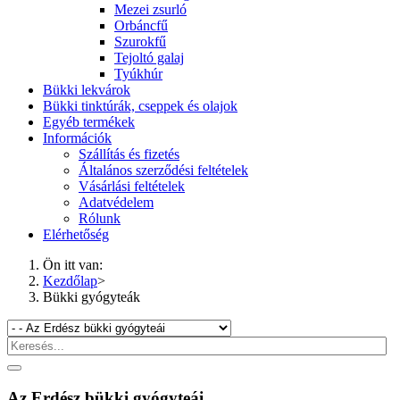
Mezei zsurló
Orbáncfű
Szurokfű
Tejoltó galaj
Tyúkhúr
Bükki lekvárok
Bükki tinktúrák, cseppek és olajok
Egyéb termékek
Információk
Szállítás és fizetés
Általános szerződési feltételek
Vásárlási feltételek
Adatvédelem
Rólunk
Elérhetőség
Ön itt van:
Kezdőlap
>
Bükki gyógyteák
Az Erdész bükki gyógyteái