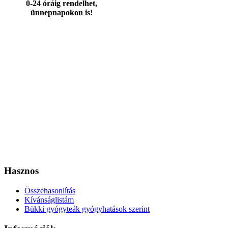
0-24 óráig rendelhet,
ünnepnapokon is!
Hasznos
Összehasonlítás
Kívánságlistám
Bükki gyógyteák gyógyhatások szerint