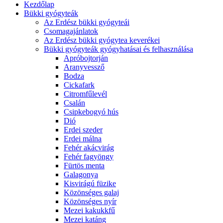
Kezdőlap
Bükki gyógyteák
Az Erdész bükki gyógyteái
Csomagajánlatok
Az Erdész bükki gyógytea keverékei
Bükki gyógyteák gyógyhatásai és felhasználása
Apróbojtorján
Aranyvessző
Bodza
Cickafark
Citromfűlevél
Csalán
Csipkebogyó hús
Dió
Erdei szeder
Erdei málna
Fehér akácvirág
Fehér fagyöngy
Fürtös menta
Galagonya
Kisvirágú füzike
Közönséges galaj
Közönséges nyír
Mezei kakukkfű
Mezei katáng